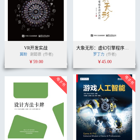
VR开发实战
大象无形：虚幻引擎程序设计浅析
冀盼
谢懿德
(作者)
罗丁力
(作者)
￥59.00
￥45.00