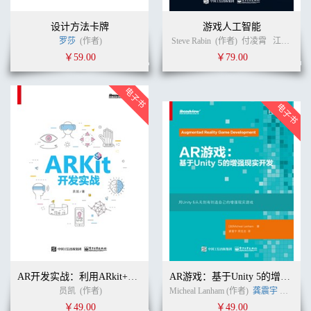
设计方法卡牌
游戏人工智能
罗莎
(作者)
Steve Rabin
(作者)
付凌霄
江岸栖
￥59.00
￥79.00
AR开发实战：利用ARkit+Unity 3D开发Pokemon GO
AR游戏：基于Unity 5的增强现实开发
员凯
(作者)
Micheal Lanham (作者)
龚震宇
周克忠
￥49.00
￥49.00