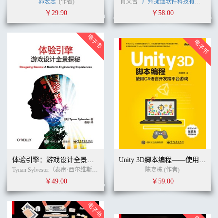
郭宏志
(作者)
肖文吉
广州捷途软件科技有限公司
￥29.90
￥58.00
体验引擎：游戏设计全景探秘
Unity 3D脚本编程——使用C#语言开发跨平台游戏
Tynan Sylvester（泰南·西尔维斯特） (作者)
秦彬
(译者)
陈嘉栋 (作者)
￥49.00
￥59.00