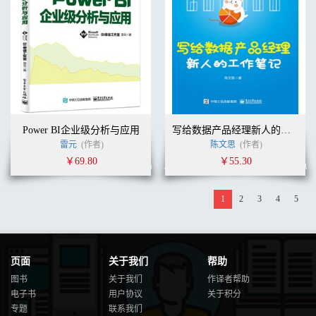
Power BI企业级分析与应用
写给数据产品经理新人的工作笔记
雷元
(作者)
陈文思
(作者)
￥69.80
￥55.30
1
2
3
4
5
页面
关于我们
帮助
图书
关于我们
作译者帮助
电子书
用户协议
关于积分
专题
联系我们