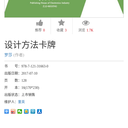
推荐
0
收藏
3
浏览
1.7K
设计方法卡牌
罗莎
(作者)
书 号：
978-7-121-31663-0
出版日期：
2017-07-10
页 数：
128
开 本：
16(170*230)
出版状态：
上市销售
维护人：
董英