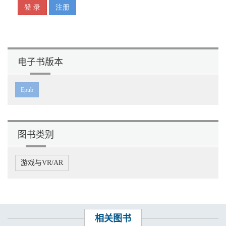
用户访谈 /方块A
用户画像 /方块2
用户跟踪 /方块3
用户观察 /方块4
用户体验地图 /方块5
舆情监测 /方块6
电子书版本
语义差异模型 /方块7
远程访谈 /方块8
远程焦点小组 /方块9
Epub
远程可用性测试 /方块10
纸模型测试法 /方块J
专家评估 /方块Q
10s 测试法 /方块K
图书类别
5E 模型 /JOKER（小王）
5W1H /JOKER（大王）
游戏与VR/AR
相关图书