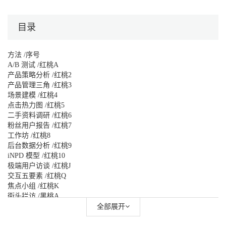
目录
方法 /序号
A/B 测试 /红桃A
产品策略分析 /红桃2
产品管理三角 /红桃3
场景建模 /红桃4
点击热力图 /红桃5
二手资料调研 /红桃6
粉丝用户报告 /红桃7
工作坊 /红桃8
后台数据分析 /红桃9
iNPD 模型 /红桃10
极端用户访谈 /红桃J
交互五要素 /红桃Q
焦点小组 /红桃K
街头拦访 /黑桃A
竞品分析 /黑桃2
全部展开
卡片分类法 /黑桃3