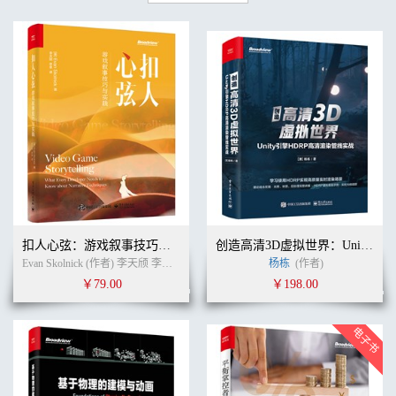
扣人心弦：游戏叙事技巧与实践
创造高清3D虚拟世界：Unity引擎HDRP高清渲染管线实战
Evan Skolnick (作者) 李天颀 李享 (译者)
杨栋
(作者)
￥79.00
￥198.00