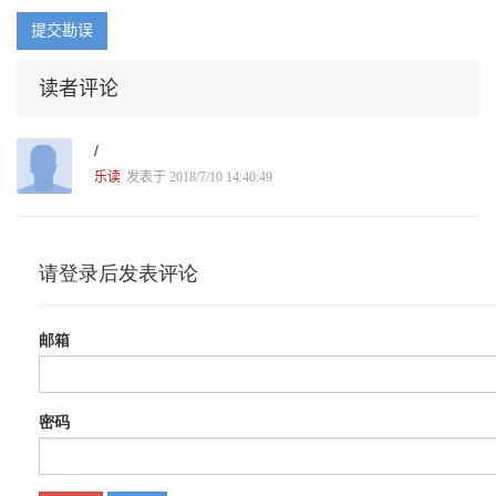
可用性测试 /黑桃4
KANO 模型 /黑桃5
提交勘误
漏斗模型 /黑桃6
满意度模型 /黑桃7
读者评论
眯眼测试 /黑桃8
偏好测试 /黑桃9
品牌语义匹配 /黑桃10
/
PEST 分析 /黑桃J
情绪板 /黑桃Q
乐读
发表于 2018/7/10 14:40:49
趋势分析 /黑桃K
任务路径 /梅花A
三四规则矩阵 /梅花2
商业模式画布 /梅花3
市场分析 /梅花4
思维导图 /梅花5
SWOT 分析 /梅花6
调研问卷 /梅花7
痛点云图 /梅花8
头脑风暴 /梅花9
文化探析 /梅花10
眼动测试 /梅花J
影像日记 /梅花Q
用户反馈 /梅花K