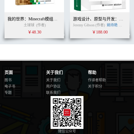
我的世界：Minecraft模组开发指南
游戏设计、原型与开发：基于Unity与C#从构思到实现（第2版）
土球球
(作者)
Jeremy Gibson (作者)
姚待艳
刘思嘉
￥48.30
￥188.00
页面
关于我们
帮助
图书
关于我们
作译者帮助
电子书
用户协议
关于积分
专题
联系我们
微信公众号