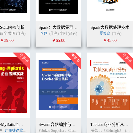
rk SQL内核剖析
Spark：大数据集群计算的生产实践
Spark大数据处理技术
韶全 黄明 (作者)
李刚
(作者) 李刚 (译者)
夏俊鸾
(作者)
￥39.00
￥65.00
￥45.00
Spring+MyBatis企业应用实战（第2版）
Swarm容器编排与Docker原生集群
Tableau商业分析从新手到高手
件
广州捷途软件科技有限公司
李刚
(作者)
Fabrizio Soppelsa ，Chanwit Kaewkasi (作者) 崔婧雯 (译者)
美智讯（Bizinsight）
(作者)