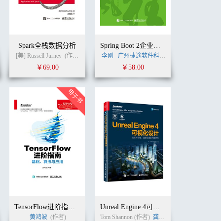
Spark全栈数据分析
Spring Boot 2企业应用实战
[美] Russell Jurney
(作者)
王道远
李刚
(译者)
广州捷途软件科技有限公司
李刚
(作者
￥69.00
￥58.00
TensorFlow进阶指南：基础、算法与应用
Unreal Engine 4可视化设计：交互可视化、动画与渲染开发绝艺
黄鸿波
(作者)
Tom Shannon (作者)
龚震宇
(译者)