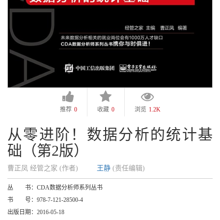
推荐
0
收藏
0
浏览
1.2K
从零进阶！数据分析的统计基
础（第2版）
曹正凤 经管之家 (作者)
王静
(责任编辑)
丛 书：
CDA数据分析师系列丛书
书 号：
978-7-121-28500-4
出版日期：
2016-05-18