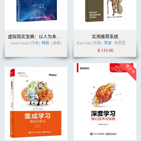
虚拟现实宝典：以人为本的VR设计
实用推荐系统
Jason Jerald (作者)
韩奕
(译者)
Kim Falk (作者)
李源
朱罡罡
温睿
(
￥119.00