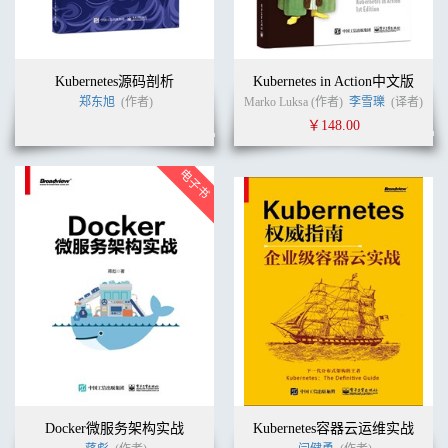
发现服务
............................................................................................................
37
Token
Kubernetes源码剖析
Kubernetes in Action中文版
............................................................................................................
郑东旭
(作者)
Marko Luksa (作者)
李雪瓅
(译者)
38
￥148.00
使用 token 重新架构第 1 章示例
......................................................................... 38
Token 的限制
........................................................................................................
43
Raft
............................................................................................................
43
Raft 理论
............................................................................................................
43
实际的 Raft
...........................................................................................................
45
Etcd
............................................................................................................
Docker微服务架构实战
Kubernetes容器云运维实战
47