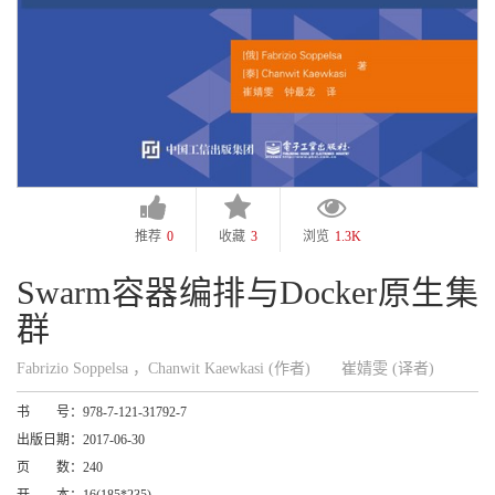
推荐
0
收藏
3
浏览
1.3K
Swarm容器编排与Docker原生集
群
Fabrizio Soppelsa ，Chanwit Kaewkasi (作者)
崔婧雯 (译者)
书 号：
978-7-121-31792-7
出版日期：
2017-06-30
页 数：
240