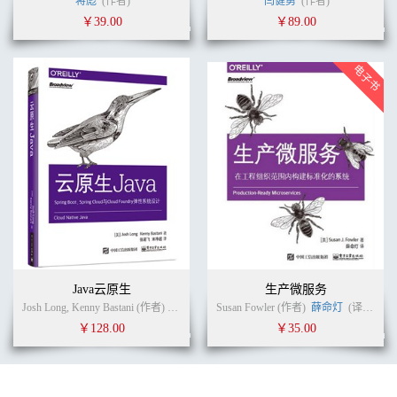
蒋彪
(作者)
闫健勇
(作者)
使用 Etcd 重新架构第 1 章示例
￥39.00
￥89.00
.......................................................................... 47
ZooKeeper
............................................................................................................
50
Consul
............................................................................................................
50
使用 Consul 重新架构第 1 章示例
...................................................................... 50
实现去中心化的发现服务
........................................................................................... 52
本章小结
............................................................................................................
52
第 3 章 遇见 Docker Swarm Mode
Java云原生
生产微服务
.............................................................................. 53
Josh Long, Kenny Bastani (作者)
张若飞
(译者)
Susan Fowler (作者)
薛命灯
(译者)
SwarmKit
￥128.00
￥35.00
............................................................................................................
53
版本和支持
...........................................................................................................