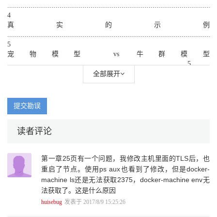
.........................................................................................................
4
真实的示例
............................................................................................................
5
宠物模型 vs 牛群模型
............................................................................................ 5
Swarm 特性
全部展开
............................................................................................................
6
类似项目
提交勘误
............................................................................................................
7
读者评论
Kubernetes
............................................................................................................
7
第一章25页有一个问题，我修改主机里面的TLS后，也
CoreOS Fleet
重启了节点。使用ps aux也看到了修改，但是docker-
...........................................................................................................
machine ls还是无法获取2375，docker-machine env无
8
Apache Mesos
法获取了。这是什么原因
..........................................................................................................
huisebug
发表于 2017/8/9 15:25:26
9