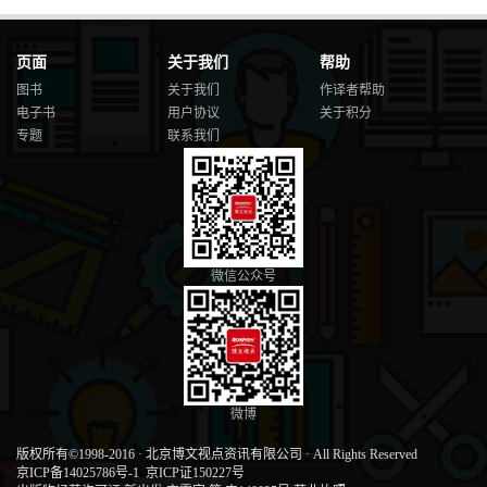
54
SwarmKit 架构
......................................................................................................
页面
关于我们
帮助
54
图书
关于我们
作译者帮助
SwarmKit 的核心：swarmd
电子书
用户协议
关于积分
................................................................................. 56
专题
联系我们
SwarmKit 的控制器：swarmctl
........................................................................... 57
使用 Ansible 预配 SwarmKit 集群
....................................................................... 58
在 SwarmKit 上创建服务
..................................................................................... 62
Swarm Mode
微信公众号
............................................................................................................
63
Swarm v1 vs Swarm Mode vs SwarmKit
.............................................................. 64
深入了解 Swarm Mode 部署
................................................................................ 65
微博
本章小结
............................................................................................................
版权所有©1998-2016
·
北京博文视点资讯有限公司
·
All Rights Reserved
72
京ICP备14025786号-1
京ICP证150227号