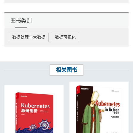
以前的 Swarm
............................................................................................................
19
图书类别
Boot2Docker
..........................................................................................................
21
数据处理与大数据
数据可视化
使用 Docker Machine 创建 4 个集群节点
........................................................... 21
配置 Docker 主机
.................................................................................................. 24
启动 Docker Swarm
相关图书
.............................................................................................. 25
测试 Swarm 集群
.................................................................................................. 29
如今的 Swarm
.......................................................................................................
31
本章小结
............................................................................................................
35
第 2 章 探索发现服务
.................................................................................................. 36