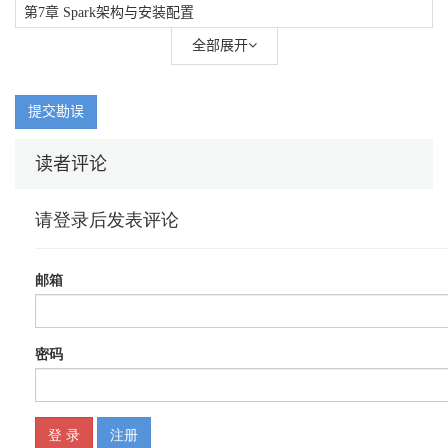
第7章 Spark架构与安装配置
全部展开
第8章 SQL程序扩展
第9章 SparkSQL
提交勘误
第10章 SparkStreaming流数据处理框架
第11章 GraphX计算框架
读者评论
第12章 Tachyon存储系统