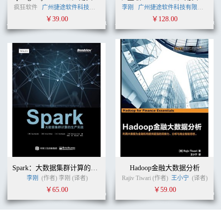
疯狂软件
广州捷途软件科技有限公司
李刚
李刚
(作者)
广州捷途软件科技有限公司
李
￥39.00
￥128.00
Spark：大数据集群计算的生产实践
Hadoop金融大数据分析
李刚
(作者) 李刚 (译者)
Rajiv Tiwari (作者)
王小宁
(译者)
￥65.00
￥59.00