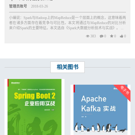
管理员账号
2018-03-26
小编说：Spark与Hadoop上的MapReduce是一个层面上的概念，这意味着两
者在诸多方面存在着竞争与可比性。本文将通过与MapReduce的对比分析
来介绍Spark的主要特征。本文选自《Spark大数据分析技术与实战》。 ...
383
0
0
0
相关图书