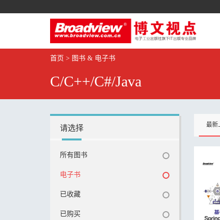
首页
>
图书 & 电子书
C/C++/C#/Java
最新
请选择
所有图书
电子书
已收藏
已购买