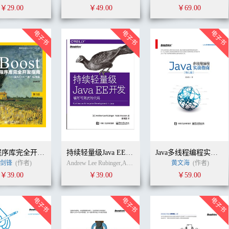
￥29.00
￥49.00
￥69.00
Boost程序库完全开发指南——深入C++“准”标准库（第3版）
持续轻量级Java EE开发：编写可测试的代码
Java多线程编程实战指南（核心篇）
罗剑锋
(作者)
Andrew Lee Rubinger,Aslak Knutsen (作者)
黄文海
崔婧雯
(作者)
(译者)
￥39.00
￥39.00
￥59.00