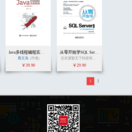
Java多线程编程实战指南（设计模式篇）
从零开始学SQL Server（第2版）(含DVD光盘1张)
黄文海
(作者)
北京源智天下科技有限公司
张启玉
刘刚
(
￥39.90
￥29.90
1
2