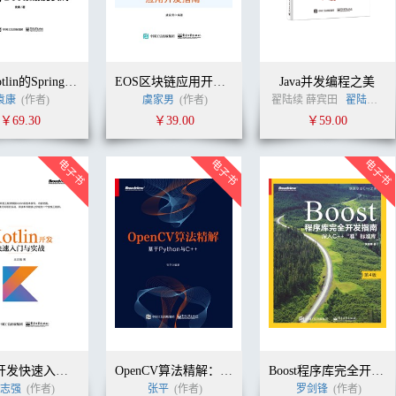
基于Kotlin的Spring Boot微服务实战
EOS区块链应用开发指南
Java并发编程之美
袁康
(作者)
虞家男
(作者)
翟陆续 薛宾田
翟陆续
(
￥69.30
￥39.00
￥59.00
Kotlin开发快速入门与实战
OpenCV算法精解：基于Python与C++
Boost程序库完全开发指南——深入C++"准”标准库（第4版）
志强
(作者)
张平
(作者)
罗剑锋
(作者)