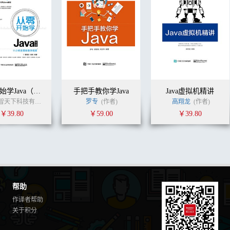
从零开始学Java（第3版）
手把手教你学Java
Java虚拟机精讲
北京源智天下科技有限公司
张启玉
刘刚
罗专
(作者)
(作者)
高翔龙
(作者)
￥39.80
￥59.00
￥39.80
帮助
作译者帮助
关于积分