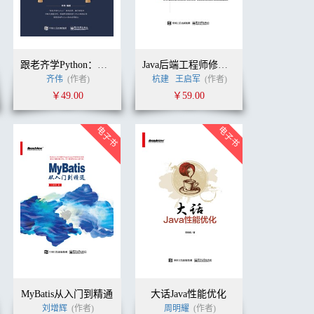
跟老齐学Python：数据分析
Java后端工程师修炼之道
作者)
齐伟
(作者)
杭建
王启军
(作者)
￥49.00
￥59.00
MyBatis从入门到精通
大话Java性能优化
刘增辉
(作者)
周明耀
(作者)