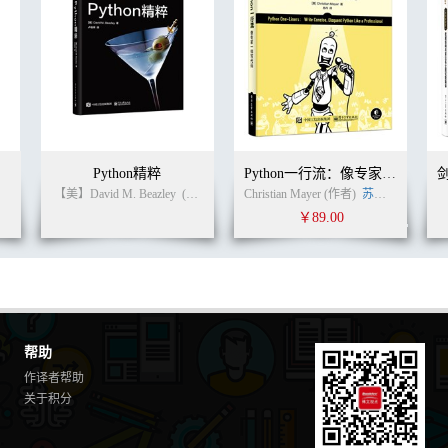
Python精粹
Python一行流：像专家一样写代码
【美】David M. Beazley
(作者)
卢俊祥
Christian Mayer (作者)
(译者)
苏丹
(译者)
￥89.00
帮助
作译者帮助
关于积分