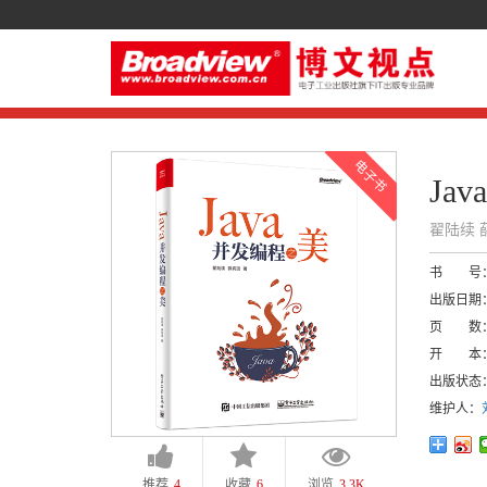
Ja
翟陆续 
书 号
出版日期
页 数
开 本
出版状态
维护人：
推荐
4
收藏
6
浏览
3.3K