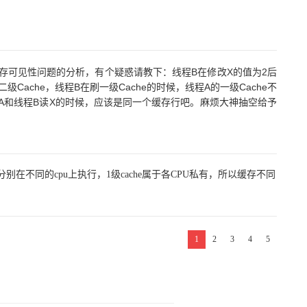
内存可见性问题的分析，有个疑惑请教下：线程B在修改X的值为2后
级Cache，线程B在刷一级Cache的时候，线程A的一级Cache不
程A和线程B读X的时候，应该是同一个缓存行吧。麻烦大神抽空给予
别在不同的cpu上执行，1级cache属于各CPU私有，所以缓存不同
1
2
3
4
5