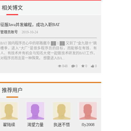
相关博文
征服Java并发编程，成功入职BAT
管理员账号
2019-10-24
BAT 国内程序员心中的耶路撒冷 ██ 1 ██ 又到了“金九银十”跳
槽季，进入“大厂”是很多程序员的目标，而能够在有钱、有
人、有技术并有机会与知名大佬一起做技术研发的BAT工作，
对程序员而言是一种殊荣。 想要进入BA...
848
0
0
0
推荐用户
翟陆续
渴望力量
执迷不悟
fly2008