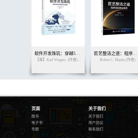
软件开发珠玑：穿越50年软件往事的60条戒律
匠艺整洁之道：程序员的职业修养（英文版）
【美】Karl Wiegers
(作者)
死月
(译者)
Robert C. Martin (作者)
页面
关于我们
图书
关于我们
电子书
用户协议
专题
联系我们