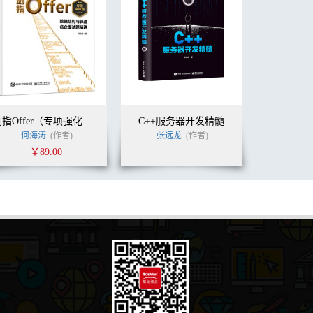
剑指Offer（专项强化版）：数据结构与算法名企面试题精讲
C++服务器开发精髓
何海涛
(作者)
张远龙
(作者)
￥89.00