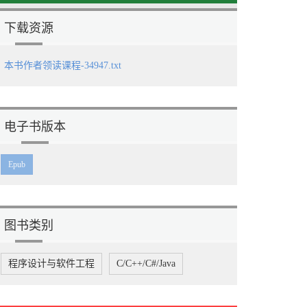
纸质版
￥89.00
下载资源
本书作者领读课程-34947.txt
电子书版本
Epub
图书类别
程序设计与软件工程
C/C++/C#/Java