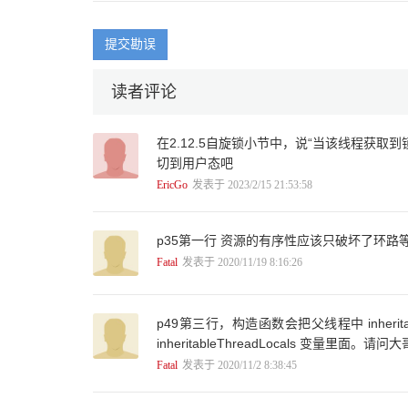
提交勘误
读者评论
在2.12.5自旋锁小节中，说“当该线程获
切到用户态吧
EricGo
发表于 2023/2/15 21:53:58
p35第一行 资源的有序性应该只破坏了环
Fatal
发表于 2020/11/19 8:16:26
p49第三行，构造函数会把父线程中 inherit
inheritableThreadLocals 变量里
Fatal
发表于 2020/11/2 8:38:45