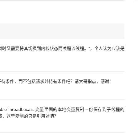
取到锁时又需要将其切换到内核状态而唤醒该线程。”，个人认为应该是
路等待条件，而不包括请求并持有条件吧？请大哥指点，感谢！
ableThreadLocals 变量里面的本地变量复制一份保存到子线程的
面。请问大哥，这里复制的只是引用对吧？