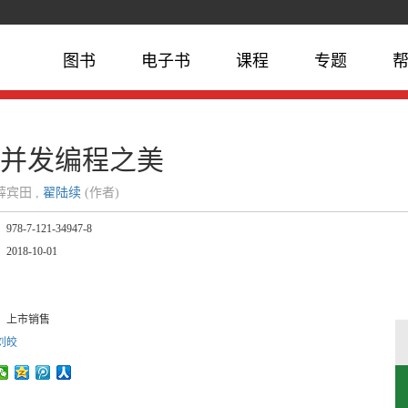
图书
电子书
课程
专题
va并发编程之美
薛宾田 ,
翟陆续
(作者)
：
978-7-121-34947-8
：
2018-10-01
：
：
：
上市销售
刘皎