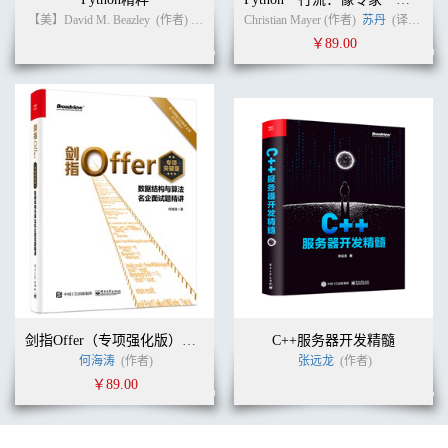
【美】David M. Beazley
(作者)
卢俊祥
(译者)
Christian Mayer (作者)
苏丹
(译者)
￥89.00
剑指Offer（专项强化版）：数据结构与算法名企面试题精讲
C++服务器开发精髓
何海涛
(作者)
张远龙
(作者)
￥89.00