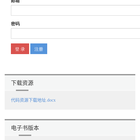
9.4.5 开发视图层（View层） 242
9.4.6 部署和运行应用 245
9.5 本章小结 246
第10章 Spring Boot集成MyBatis 247
10.1 基本的Spring Boot项目 248
10.2 集成MyBatis 251
10.3 MyBatis Starter配置介绍 253
10.4 简单示例 255
10.4.1 引入simple依赖 255
10.4.2 开发业务（Service）层 258
10.4.3 开发控制（Controller）层 259
10.4.4 运行应用查看效果 259
10.5 本章小结 260
第11章 MyBatis开源项目 261
下载资源
11.1 Git入门 262
11.1.1 初次运行配置 262
代码资源下载地址.docx
11.1.2 初始化和克隆仓库 263
11.1.3 本地操作 265
11.1.4 远程操作 267
11.2 GitHub入门 269
11.2.1 创建并提交到仓库 269
电子书版本
11.2.2 Fork仓库并克隆到本地 272
11.2.3 社交功能 275