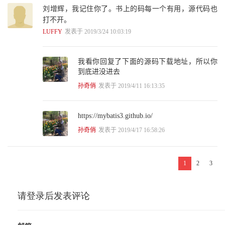
8.1 拦截器接口介绍 196
刘增辉，我记住你了。书上的码每一个有用，源代码也
8.2 拦截器签名介绍 198
打不开。
8.2.1 Executor接口 198
LUFFY
发表于 2019/3/24 10:03:19
8.2.2 ParameterHandler接口 200
8.2.3 ResultSetHandler接口 201
8.2.4 StatementHandler接口 202
我看你回复了下面的源码下载地址，所以你
8.3 下画线键值转小写驼峰形式插件 203
到底进没进去
8.4 分页插件 206
8.4.1 PageInterceptor拦截器类 207
孙奇俏
发表于 2019/4/11 16:13:35
8.4.2 Dialect接口 212
8.4.3 MySqlDialect实现 216
8.5 本章小结 220
https://mybatis3.github.io/
孙奇俏
发表于 2019/4/17 16:58:26
第9章 Spring集成MyBatis 221
9.1 创建基本的Maven Web项目 222
9.2 集成Spring和Spring MVC 227
1
2
3
9.3 集成MyBatis 232
9.4 几个简单实例 234
9.4.1 基本准备 235
9.4.2 开发Mapper层（Dao层） 235
9.4.3 开发业务层（Service层） 238
9.4.4 开发控制层（Controller层） 240