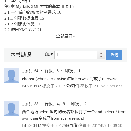
1.4 本章小结 14
第2章 MyBatis XML方式的基本用法 15
2.1 一个简单的权限控制需求 16
2.1.1 创建数据库表 16
2.1.2 创建实体类 19
2.2 使用XML方式 21
2.3 select用法 23
全部展开
2.4 insert用法 35
2.4.1 简单的insert方法 35
2.4.2 使用JDBC方式返回主键自增的值 38
本书勘误
印次
筛选
2.4.3 使用selectKey返回主键的值 40
2.5 update用法 42
2.6 delete用法 45
页码：64 • 行数：8 • 印次： 1
2.7 多个接口参数的用法 47
choose(when、oterwise)中otherwise写成了oterwise.
2.8 Mapper接口动态代理实现原理 50
B13040432
提交于 2017/7/30 15:28:15
孙奇俏
确认于 2017/8/3 8:43:37
2.9 本章小结 51
第3章 MyBatis注解方式的基本用法 53
3.1 @Select注解 54
页码：88 • 行数：4，8 • 印次： 2
3.1.1 使用mapUnderscoreToCamelCase配置 55
两个地方select语句的表名都多打了一个and,select * from
3.1.2 使用resultMap方式 55
3.2 @Insert注解 58
sys_user变成了from sys_userand.
3.2.1 不需要返回主键 58
B13040432
提交于 2017/8/6 15:55:40
孙奇俏
确认于 2017/8/7 14:09:50
3.2.2 返回自增主键 58