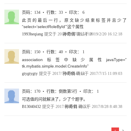
3.2.3 返回非自增主键 59
3.3 @Update注解和@Delete注解 59
页码：134 • 行数：33 • 印次： 6
3.4 Provider注解 60
此页的最后一行，原文缺少结束标签并且少了
3.5 本章小结 61
“select=’selectRoleById’”这个属性
第4章 MyBatis动态SQL 63
4.1 if用法 64
1993heqiang
提交于 2018/11/17 23:54:10
孙奇俏
确认于 2019/2/20 16:12:18
4.1.1 在WHERE条件中使用if 64
4.1.2 在UPDATE更新列中使用if 68
4.1.3 在INSERT动态插入列中使用if 70
页码：150 • 行数：40 • 印次： 1
4.2 choose用法 72
association标签中缺少属性javaType=”
4.3 where、set、trim用法 75
tk.mybatis.simple.model.CreateInfo”
4.3.1 where用法 75
gtygtygty
提交于 2017/7/11 10:45:14
孙奇俏
确认于 2017/7/15 11:09:03
4.3.2 set用法 76
4.3.3 trim用法 77
4.4 foreach用法 78
页码：170 • 行数：倒数第5行 • 印次： 1
4.4.1 foreach实现in集合 78
4.4.2 foreach实现批量插入 81
可选值的问就解决了，少了个题字。
4.4.3 foreach实现动态UPDATE 84
B13040432
提交于 2017/8/26 11:43:53
孙奇俏
确认于 2017/8/28 8:48:38
4.5 bind用法 86
4.6 多数据库支持 86
4.7 OGNL用法 89
4.8 本章小结 90