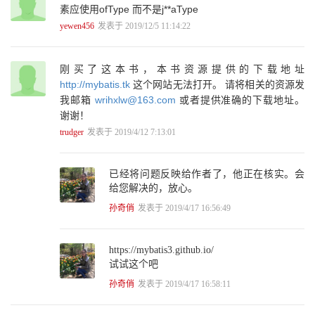
素应使用ofType 而不是j**aType
6.1.3 鉴别器映射 156
yewen456
发表于 2019/12/5 11:14:22
6.2 存储过程 159
6.2.1 第一个存储过程 162
6.2.2 第二个存储过程 164
刚买了这本书，本书资源提供的下载地址
6.2.3 第三个和第四个存储过程 166
6.2.4 在Oracle中使用游标参数的存储过程 168
http://mybatis.tk
这个网站无法打开。 请将相关的资源发
6.3 使用枚举或其他对象 170
我邮箱
wrihxlw@163.com
或者提供准确的下载地址。
6.3.1 使用MyBatis提供的枚举处理器 170
谢谢！
6.3.2 使用自定义的类型处理器 172
trudger
发表于 2019/4/12 7:13:01
6.3.3 对Java 8日期（JSR-310）的支持 175
6.4 本章小结 176
第7章 MyBatis缓存配置 177
已经将问题反映给作者了，他正在核实。会
7.1 一级缓存 178
给您解决的，放心。
7.2 二级缓存 181
孙奇俏
发表于 2019/4/17 16:56:49
7.2.1 配置二级缓存 181
7.2.2 使用二级缓存 184
7.3 集成EhCache缓存 187
https://mybatis3.github.io/
7.4 集成Redis缓存 190
试试这个吧
7.5 脏数据的产生和避免 191
7.6 二级缓存适用场景 194
孙奇俏
发表于 2019/4/17 16:58:11
7.7 本章小结 194
第8章 MyBatis插件开发 195