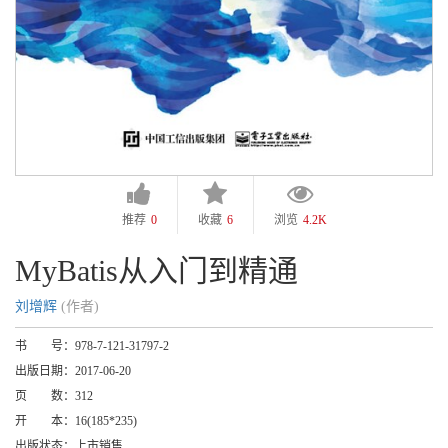
推荐
0
收藏
6
浏览
4.2K
MyBatis从入门到精通
刘增辉
(作者)
书 号：
978-7-121-31797-2
出版日期：
2017-06-20
页 数：
312
开 本：
16(185*235)
出版状态：
上市销售