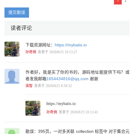
1
2
第5章 Mybatis代码生成器 91
5.1 XML配置详解 92
提交勘误
5.1.1 property标签 95
5.1.2 plugin标签 96
5.1.3 commentGenerator标签 97
读者评论
5.1.4 jdbcConnection标签 99
5.1.5 javaTypeResolver标签 100
5.1.6 javaModelGenerator标签 101
下载资源网址：
https://mybatis.io
5.1.7 sqlMapGenerator标签 102
孙奇俏
发表于 2020/8/25 10:13:27
5.1.8 javaClientGenerator标签 103
5.1.9 table标签 104
5.2 一个配置参考示例 109
作者好，我是买了你的书的，源码地址能提供下吗？或
5.3 运行MyBatis Generator 111
者发我邮箱
1654434816@qq.com
谢谢
5.3.1 使用Java编写代码运行 111
5.3.2 从命令提示符运行 113
渝智
发表于 2020/8/25 8:50:32
5.3.3 使用Maven Plugin运行 115
5.3.4 使用Eclipse插件运行 117
5.4 Example介绍 119
https://mybatis.io
5.5 本章小结 124
孙奇俏
发表于 2020/8/25 10:13:41
第6章 MyBatis高级查询 125
6.1 高级结果映射 126
6.1.1 一对一映射 126
勘误：395页，一对多关联 collection 标签中 对于集合元
6.1.2 一对多映射 140