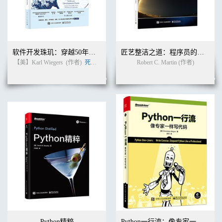
软件开发珠玑：穿越50年软件往事的60条戒律
匠艺整洁之道：程序员的职业修养（英文版）
【美】Karl Wiegers
(作者)
死月
(译者)
Robert C. Martin (作者)
Python精粹
Python一行流：像专家一样写代码