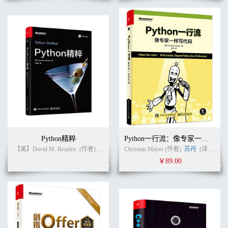
Python精粹
Python一行流：像专家一样写代码
【美】David M. Beazley
(作者)
卢俊祥
(译者)
Christian Mayer (作者)
苏丹
(译者)
￥89.00