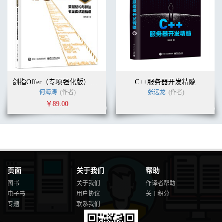
剑指Offer（专项强化版）：数据结构与算法名企面试题精讲
C++服务器开发精髓
何海涛
(作者)
张远龙
(作者)
￥89.00
页面
关于我们
帮助
图书
关于我们
作译者帮助
电子书
用户协议
关于积分
专题
联系我们