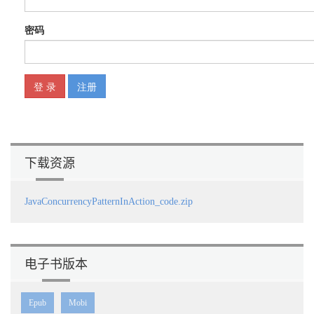
下载资源
JavaConcurrencyPatternInAction_code.zip
电子书版本
Epub
Mobi