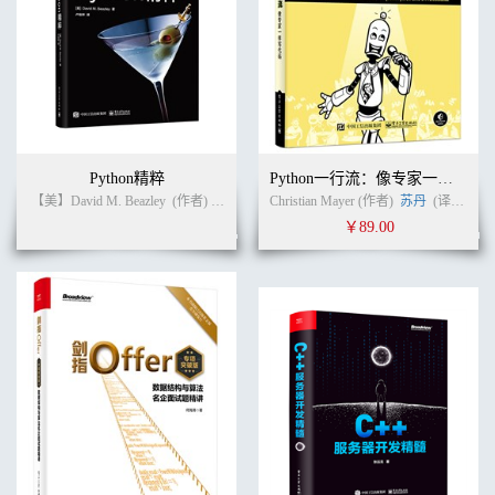
Python精粹
Python一行流：像专家一样写代码
【美】David M. Beazley
(作者)
卢俊祥
(译者)
Christian Mayer (作者)
苏丹
(译者)
￥89.00