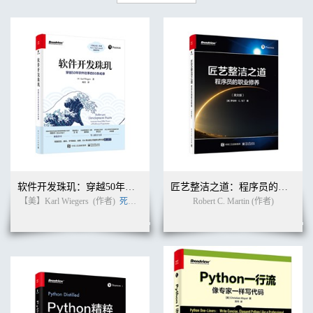
软件开发珠玑：穿越50年软件往事的60条戒律
匠艺整洁之道：程序员的职业修养（英文版）
【美】Karl Wiegers
(作者)
死月
(译者)
Robert C. Martin (作者)