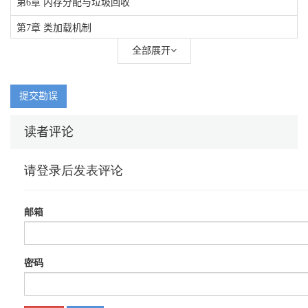
第6章 内存分配与垃圾回收
第7章 类加载机制
全部展开
第8章 剖析HotSpot的架构模型与执行引擎
提交勘误
读者评论