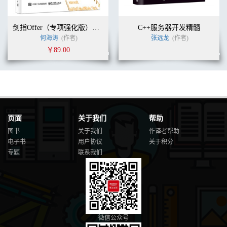
剑指Offer（专项强化版）：数据结构与算法名企面试题精讲
C++服务器开发精髓
何海涛
(作者)
张远龙
(作者)
￥89.00
页面
关于我们
帮助
图书
关于我们
作译者帮助
电子书
用户协议
关于积分
专题
联系我们
微信公众号