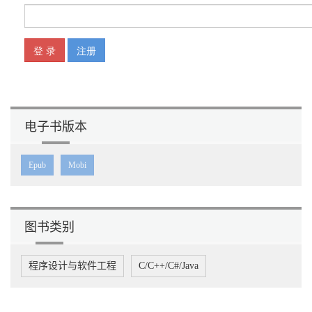
ShrinkWrap Resolvers 27
实验性功能35
运行时36
WildFly 36
OpenShi 37
进入编程38
第3 章从零到生产. . . . . . . . . . . . . . . . . . . . . . . . . . . . . . . . . . . . . . .
. . . . 39
开发环境39
电子书版本
一个新项目40
用Arquillian 编写第一个集成测试48
在本地运行应用程序52
Epub
Mobi
运行Arquillian 集成测试54
通过JBoss Developer Studio 部署到OpenShi 上55
第4 章需求和示例应用程序. . . . . . . . . . . . . . . . . . . . . . . . . . . . . . . .
. . . 63
GeekSeek 介绍64
图书类别
功能集64
概念数据模型65
程序设计与软件工程
C/C++/C#/Java
逻辑数据模型66
获得，构建，测试和运行GeekSeek 68
用例和章节指南73
第5 章Java 持久化和关系型数据73