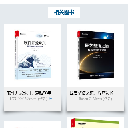
第6 章NoSQL：数据网格和图数据库74
第7 章业务逻辑和服务层74
相关图书
第8 章REST 和可寻址服务74
第9 章安全性74
第10 章UI 75
第11 章组装及部署75
第5 章Java 持久化和关系型数据. . . . . . . . . . . . . . . . . . . . . . . . . . . .
. . . 77
关系型数据模型79
Java 持久化API 81
POJO 实体82
用例和需求83
用户角度83
技术考虑84
实现85
实体对象86
软件开发珠玑：穿越50年软件往事的60条戒律
匠艺整洁之道：程序员的职业修养（英文版）
存储库EJB 91
【美】Karl Wiegers
(作者)
死月
(译者)
Robert C. Martin (作者)
需求测试场景93
测试搭建94
CRUD 测试95
第6 章NoSQL：数据网格和图数据库. . . . . . . . . . . . . . . . . . . . . . . .
. . . 101