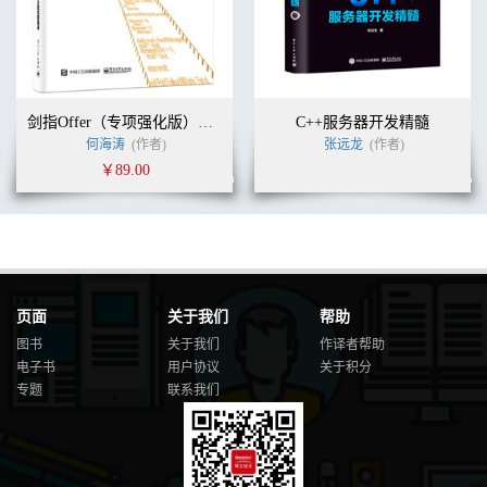
用例和需求155
实现158
存储库资源158
描述转换器162
@ResourceModel 164
剑指Offer（专项强化版）：数据结构与算法名企面试题精讲
C++服务器开发精髓
LinkableRepresentation 166
何海涛
(作者)
张远龙
(作者)
ResourceLink 169
￥89.00
需求测试场景170
黑盒测试170
验证支持Warp 的HTTP 协定173
Arquillian Warp 173
测试装置搭建175
HTTP 协定测试176
第9 章安全性. . . . . . . . . . . . . . . . . . . . . . . . . . . . . . . . . . . . . . . . . .
页面
关于我们
帮助
. . . . . . 179
图书
关于我们
作译者帮助
用例和需求180
实现180
电子书
用户协议
关于积分
支撑软件180
专题
联系我们
需求测试场景189
综述189
搭建189
安全测试190