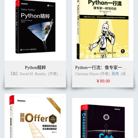
RDBMS：不擅长处理二进制数据102
数据网格103
RDBMS：不善长处理关系104
图论105
用例和需求106
实现107
Attachment 107
Relation 111
需求测试场景120
Attachment CRUD 测试120
Attachment 持久化的事务完整性124
Python精粹
Python一行流：像专家一样写代码
验证关系128
【美】David M. Beazley
(作者)
卢俊祥
(译者)
Christian Mayer (作者)
苏丹
(译者)
第7 章业务逻辑和服务层. . . . . . . . . . . . . . . . . . . . . . . . . . . . . . . . .
￥89.00
. . . . 131
用例和需求132
新用户注册时发送邮件133
实现133
需求测试场景139
仅供测试所用的SMTP 服务器139
测试142
第8 章REST 和可寻址服务. . . . . . . . . . . . . . . . . . . . . . . . . . . . . . . .
. . . . 149
企业Java 里的REST：JAX-RS 规范152