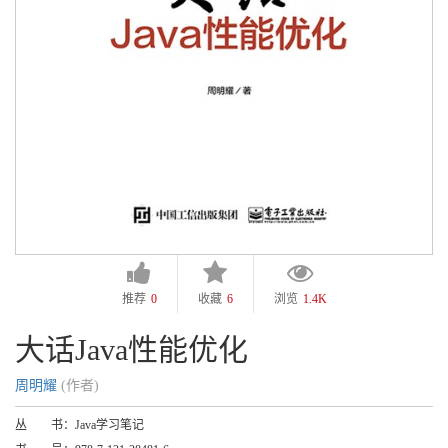
推荐
0
收藏
6
浏览
1.4K
大话Java性能优化
周明耀
(作者)
丛 书：
Java学习笔记