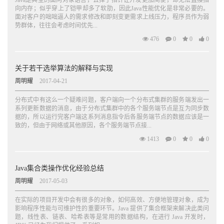
Java是典型的面向对象语言，去掉了指针让开发更加简便，却无法直接指
向内存；似乎穿上了铠甲却多了软肋，因此Java性能优化是非常必要的。
面对客户的咄咄逼人的需求修改和即刻变更需求上线压力，程序员作为弱
势群体，往往会考虑时间优先...
476
0
0
0
关于若干选举算法的解释与实现
周明耀
2017-04-21
分布式中有这么一个疑难问题，客户端向一个分布式集群的服务端发出一
系列更新数据的消息，由于分布式集群中的各个服务端节点是互为同步数
据的，所以运行完客户端这系列消息指令后各服务端节点的数据应该是一
致的，但由于网络或其他原因，各个服务端节点接...
1413
0
0
0
Java集合类操作优化经验总结
周明耀
2017-05-03
在实际的项目开发中会有很多的对象，如何高效、方便地管理对象，成为
影响程序性能与可维护性的重要环节。Java 提供了集合框架来解决此类问
题，线性表、链表、哈希表等是常用的数据结构，在进行 Java 开发时，