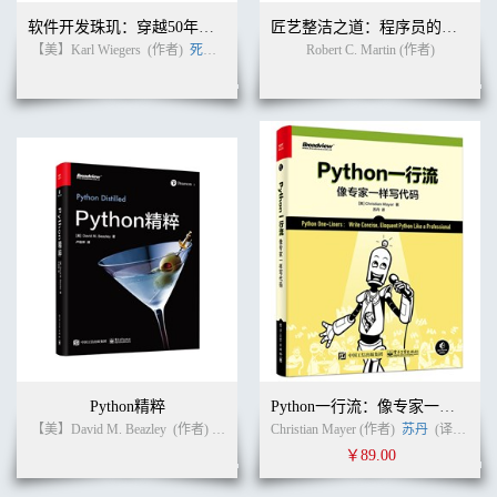
软件开发珠玑：穿越50年软件往事的60条戒律
匠艺整洁之道：程序员的职业修养（英文版）
【美】Karl Wiegers
(作者)
死月
(译者)
Robert C. Martin (作者)
Python精粹
Python一行流：像专家一样写代码
【美】David M. Beazley
(作者)
卢俊祥
(译者)
Christian Mayer (作者)
苏丹
(译者)
￥89.00