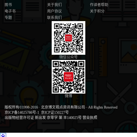
图书
关于我们
作译者帮助
电子书
用户协议
关于积分
专题
联系我们
微信公众号
微博
版权所有©1998-2016
·
北京博文视点资讯有限公司
·
All Rights Reserved
京ICP备14025786号-1
京ICP证150227号
出版物经营许可证 新出发 京零字 第 丰140025号
营业执照