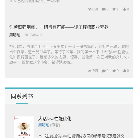
JDK 已经为我们提供了一系列相...
659
0
1
0
你若顽强到底，一切皆有可能——谈工程师职业素养
周明耀
2017-06-19
7岁那年，当我合上《上下五千年》一套三册书籍时，我对自己说，我想
当个作家。这一晃27年了，等待了27年，我的第一本书《大话Java性能优
化》即将面世了。我是多么的忐忑、惊喜，就像第一次面对我的女儿“小
顽子”，给她取这个小名，希望她顽强...
795
0
0
0
同系列书
大话Java性能优化
周明耀
(作者)
本书主要提供Java性能调优方面的参考建议及经验交