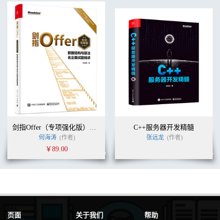
剑指Offer（专项强化版）：数据结构与算法名企面试题精讲
C++服务器开发精髓
何海涛
(作者)
张远龙
(作者)
￥89.00
页面
关于我们
帮助