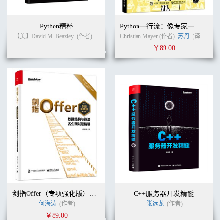
Python精粹
Python一行流：像专家一样写代码
【美】David M. Beazley
(作者)
卢俊祥
(译者)
Christian Mayer (作者)
苏丹
(译者)
￥89.00
剑指Offer（专项强化版）：数据结构与算法名企面试题精讲
C++服务器开发精髓
何海涛
(作者)
张远龙
(作者)
￥89.00