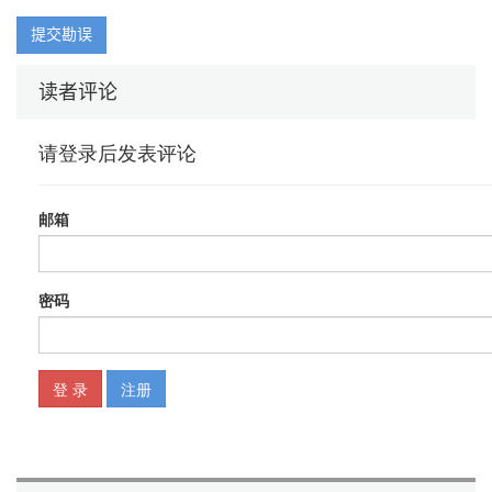
第9章 保持小规模代码库
提交勘误
第10章 自动化开发部署和测试
第11章 编写简洁的代码
读者评论
第12章 后续事宜