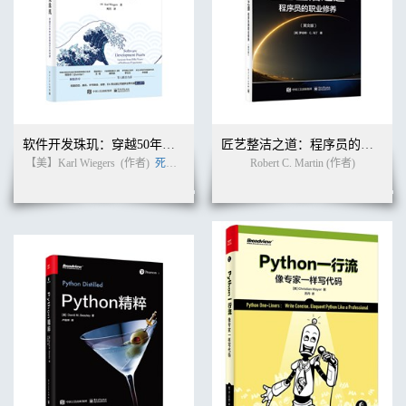
软件开发珠玑：穿越50年软件往事的60条戒律
匠艺整洁之道：程序员的职业修养（英文版）
【美】Karl Wiegers
(作者)
死月
(译者)
Robert C. Martin (作者)