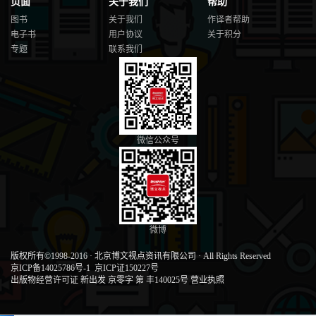
页面
关于我们
帮助
图书
关于我们
作译者帮助
电子书
用户协议
关于积分
专题
联系我们
微信公众号
微博
版权所有©1998-2016
·
北京博文视点资讯有限公司
·
All Rights Reserved
京ICP备14025786号-1
京ICP证150227号
出版物经营许可证 新出发 京零字 第 丰140025号
营业执照