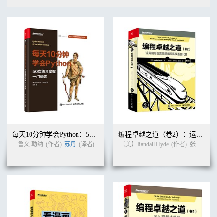
每天10分钟学会Python：50次练习掌握一门语言
编程卓越之道（卷2）：运用底层语言思想编写高级语言代码（第2版）
鲁文·勒纳
(作者)
苏丹
(译者)
【美】Randall Hyde
(作者)
张益硕 等