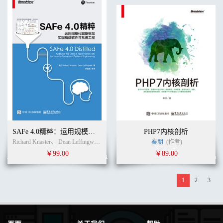
SAFe 4.0精粹：运用规模化敏捷框架实现精益软件与系统工程
PHP7内核剖析
Richard Knaster、 Dean Leffingwell (作者) 李建昊等 (译者)
秦朋
(作者)
￥99.00
￥89.00
1
2
3