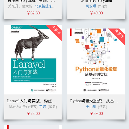
看漫画学Python：有趣、有料、好玩、好用（全彩版）
少博士趣学Python
关东升、赵大羽
北京智捷东方科技有限公司
(作者)
周安琪
(作者)
￥62.30
￥49.90
Laravel入门与实战：构建主流PHP应用开发框架
Python与量化投资：从基础到实战
Matt Stauffer (作者)
韦玮
(译者)
王小川
(作者)
￥78.00
￥59.00