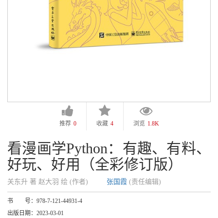
推荐
0
收藏
4
浏览
1.8K
看漫画学Python：有趣、有料、
好玩、好用（全彩修订版）
关东升 著 赵大羽 绘 (作者)
张国霞
(责任编辑)
书 号：
978-7-121-44931-4
出版日期：
2023-03-01