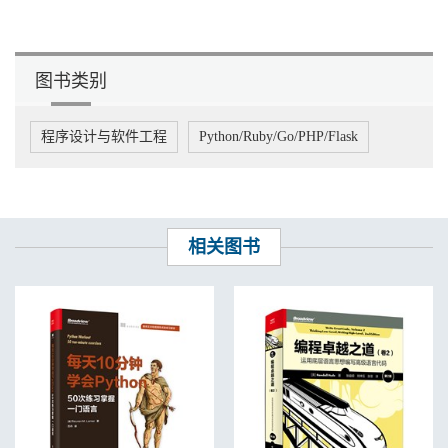
4.6 运算符的优先级 / 35
4.7 练一练 / 38
第5章 程序流程控制
图书类别
5.1 分支语句 / 40
5.1.1 if结构 / 40
5.1.2 if-else结构 / 41
程序设计与软件工程
Python/Ruby/Go/PHP/Flask
5.1.3 if-elif-else结构 / 43
5.2 循环语句 / 44
5.2.1 while语句 / 44
5.2.2 for语句 / 47
5.3 跳转语句 / 50
5.3.1 break语句 / 50
相关图书
5.3.2 continue语句 / 51
5.4 动动手 ——计算水仙花数 / 52
5.5 练一练 / 54
第6章 容器类型的数据
6.1 序列 / 56
6.1.1 序列的索引操作 / 56
6.1.2 加与乘操作 / 57
6.1.3 切片操作 / 58