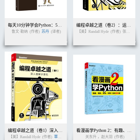
6.1.4 成员测试 / 60
6.2 列表 / 60
6.2.1 创建列表 / 60
6.2.2 追加元素 / 61
每天10分钟学会Python：50次练习掌握一门语言
编程卓越之道（卷2）：运用底层语言思想编写高级语言代码（第2版）
6.2.3 插入元素 / 62
鲁文·勒纳
(作者)
苏丹
(译者)
【美】Randall Hyde
(作者)
张益硕 等
6.2.4 替换元素 / 63
6.2.5 删除元素 / 63
6.3 元组 / 64
6.3.1 创建元组 / 64
6.3.2 元组拆包 / 65
6.4 集合 / 67
6.4.1 创建集合 / 67
6.4.2 修改集合 / 68
6.5 字典 / 69
6.5.1 创建字典 / 69
6.5.2 修改字典 / 71
6.5.3 访问字典视图 / 72
6.6 动动手 ——遍历字典 / 73
6.7 练一练 / 74
第7章 字符串
编程卓越之道（卷1）深入理解计算机（第2版）
看漫画学Python 2：有趣、有料、好玩、好用（全彩进阶版）
7.1 字符串的表示方式 / 76
【美】Randall Hyde
(作者)
覃宇
(译者)
关东升 ，赵大羽
(作者)