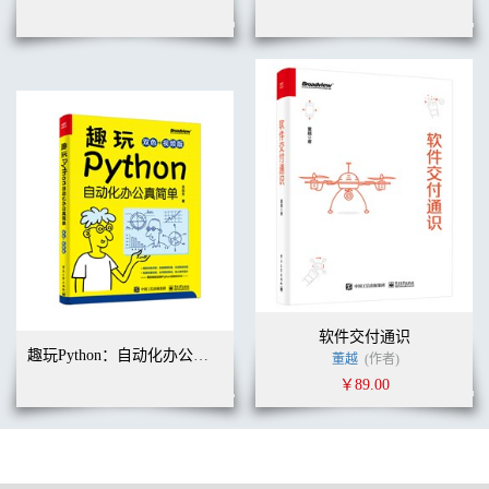
7.1.1 普通字符串 / 76
7.1.2 原始字符串 / 78
7.1.3 长字符串 / 79
7.2 字符串与数字的相互转换 / 79
7.2.1 将字符串转换为数字 / 80
7.2.2 将数字转换为字符串 / 81
7.3 格式化字符串 / 81
7.3.1 使用占位符 / 82
7.3.2 格式化控制符 / 83
7.4 操作字符串 / 84
7.4.1 字符串查找 / 84
7.4.2 字符串替换 / 85
7.4.3 字符串分割 / 86
7.5 动动手 ——统计英文文章中单词出现的频率 / 87
7.6 练一练 / 90
软件交付通识
第8章 函数
趣玩Python：自动化办公真简单（双色+视频版）
董越
(作者)
8.1 定义函数 / 92
￥89.00
8.2 调用函数 / 93
8.2.1 使用位置参数调用函数 / 93
8.2.2 使用关键字参数调用函数 / 94
8.3 参数的默认值 / 95
8.4 可变参数 / 96