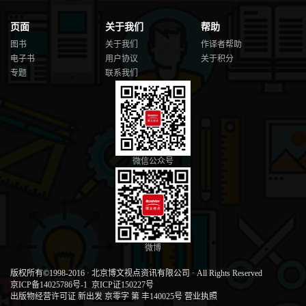
8.4.1 基于元组的可变参数（*可变参数） / 96
8.4.2 基于字典的可变参数（**可变参数） / 97
页面
关于我们
帮助
8.5 函数中变量的作用域 / 98
图书
关于我们
作译者帮助
8.6 函数类型 / 100
电子书
用户协议
关于积分
8.6.1 理解函数类型 / 100
专题
联系我们
8.6.2 过滤函数filter() / 102
8.6.3 映射函数map() / 103
8.7 lambda()函数 / 104
8.8 动动手 ——使用更多的lambda()函数 / 106
8.9 练一练 / 108
微信公众号
第9章 类和对象
9.1 面向对象 / 110
9.2 定义类 / 110
9.3 创建对象 / 111
9.4 类的成员 / 112
9.4.1 实例变量 / 113
9.4.2 构造方法 / 114
微博
9.4.3 实例方法 / 115
9.4.4 类变量 / 116
版权所有©1998-2016
·
北京博文视点资讯有限公司
·
All Rights Reserved
9.4.5 类方法 / 117
京ICP备14025786号-1
京ICP证150227号
出版物经营许可证 新出发 京零字 第 丰140025号
营业执照
9.5 封装性 / 118