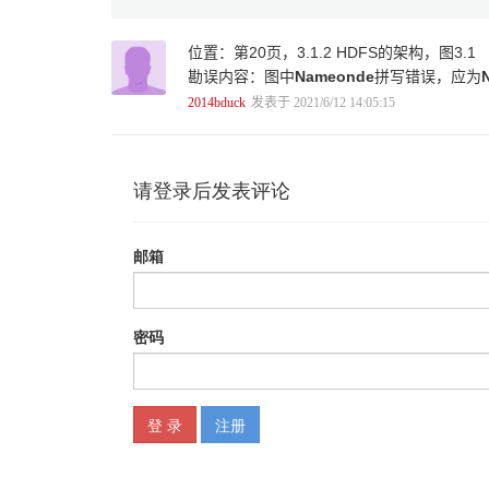
2.4.3 适应GFS的松弛一致性 16
2.4.4 GFS的设计哲学 17
位置：第20页，3.1.2 HDFS的架构，图3.1
参考文献 18
勘误内容：图中
Nameonde
拼写错误，应为
第3章 开源的文件系统HDFS 19
3.1 HDFS的外部接口和架构 19
2014bduck
发表于 2021/6/12 14:05:15
3.1.1 HDFS的外部接口 19
3.1.2 HDFS的架构 20
3.2 HDFS的写流程细节 21
3.2.1 打开文件 22
3.2.2 pipeline写入 22
3.2.3 上报block状态 24
3.2.4 关闭文件 24
3.2.5 DN定期上报信息 24
3.3 HDFS的错误处理 25
3.3.1 DN的错误 25
3.3.2 NN的错误 26
3.3.3 客户端的错误 26
参考文献 29
第4章 Google的BigTable系统 30
4.1 BigTable的外部接口和架构 30
4.1.1 表 30
4.1.2 数据 31