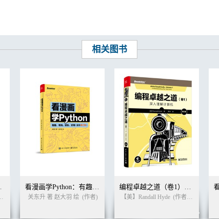
相关图书
级语言代码（第2版）
看漫画学Python：有趣、有料、好玩、好用（全彩修订版）
编程卓越之道（卷1）深入理解计算机（第2版）
张益硕 等
关东升 著 赵大羽 绘
(译者)
(作者)
【美】Randall Hyde
(作者)
覃宇
(译者