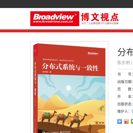
分
陈东明 
书 号
出版日期
页 数
开 本
出版状态
维护人：