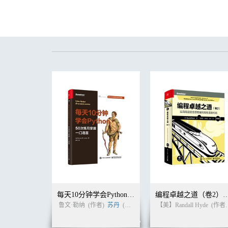
4.1.3 原子性 32
4.1.4 时间戳 32
4.1.5 BigTable的数据模型 33
4.1.6 BigTable的架构 34
4.2 BigTable的实现 35
4.2.1 tablet location 35
4.2.2 tablet的指派 36
4.2.3 加载tablet 36
4.2.4 tablet的读/写操作 37
4.2.5 合并 38
参考文献 38
第5章 文档数据库MongoDB 39
5.1 MongoDB的外部接口和架构 39
5.1.1 MongoDB的基本概念 39
5.1.2 MongoDB的架构 39
5.2 MongoDB的standalone模式 40
5.2.1 MongoDB的写入过程 40
5.2.2 无确认导致的丢失更新异常 40
5.2.3 未持久化导致的丢失更新异常 41
每天10分钟学会Python：50次练习掌握一门语言
编程卓越之道（卷2）：运用底层语言思想编写高
5.3 MongoDB的replica set模式 42
鲁文·勒纳
(作者)
苏丹
(译者)
【美】Randall Hyde
(作者)
5.3.1 MongoDB的复制过程 43
5.3.2 无副本确认导致的丢失更新异常 44
5.3.3 不正确选主导致的丢失更新异常 45