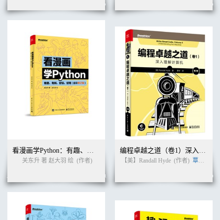
看漫画学Python：有趣、有料、好玩、好用（全彩修订版）
编程卓越之道（卷1）深入理解计算机（第2版）
关东升 著 赵大羽 绘
(作者)
【美】Randall Hyde
(作者)
覃宇
(译者