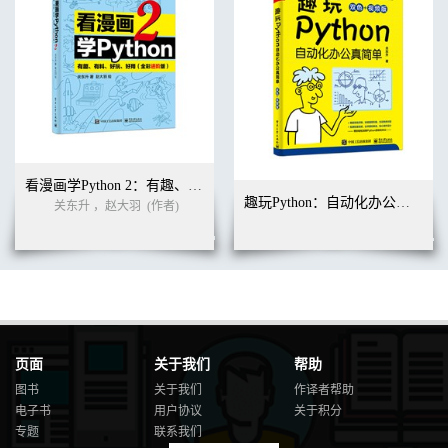
看漫画学Python 2：有趣、有料、好玩、好用（全彩进阶版）
趣玩Python：自动化办公真简单（双色+视频版）
关东升 ，赵大羽
(作者)
页面
关于我们
帮助
图书
关于我们
作译者帮助
电子书
用户协议
关于积分
专题
联系我们