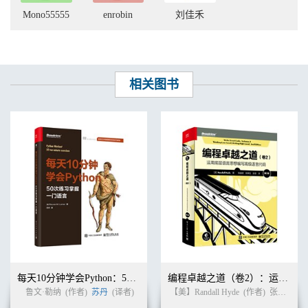
Mono55555
enrobin
刘佳禾
相关图书
每天10分钟学会Python：50次练习掌握一门语言
编程卓越之道（卷2）：运用底层语言思想编写高级语言代码（第2版）
鲁文·勒纳
(作者)
苏丹
(译者)
【美】Randall Hyde
(作者)
张益硕 等