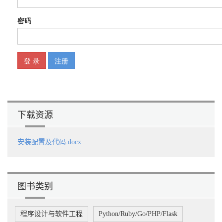
3.7 循环 23
3.8 修改数组中的元素 24
3.9 使用列表时应避免索引错误 24
3.10 小结 25
第4章 切片 26
4.1 切片简介 26
4.1.1 创建切片 27
4.1.2 访问切片元素 30
4.1.3 遍历切片元素 31
4.1.4 复制切片 32
4.2 修改、添加和删除元素 33
下载资源
4.2.1 修改切片元素 34
4.2.2 在切片中添加元素 34
4.2.3 从切片中删除元素 36
安装配置及代码.docx
4.3 使用切片时应避免索引错误 37
4.4 遍历切片时容易犯的错误 38
4.5 小结 39
第5章 流程控制 41
5.1 if语句 41
图书类别
5.2 条件测试 42
5.2.1 检查是否相等 42
程序设计与软件工程
Python/Ruby/Go/PHP/Flask
5.2.2 比较数字 43