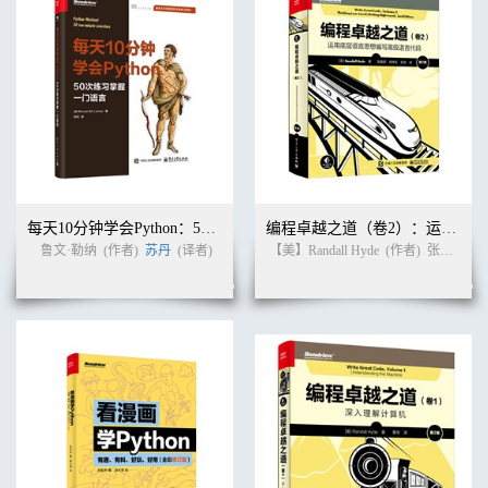
7.1.2 实际参数和形式参数 67
7.1.3 位置实参 68
7.1.4 传递数组 69
7.1.5 传递切片 70
7.1.6 避免实参错误 71
7.2 返回值 71
7.2.1 返回简单值 71
7.2.2 返回字典 72
7.3 返回多个值 72
7.4 函数变量 75
每天10分钟学会Python：50次练习掌握一门语言
编程卓越之道（卷2）：运用底层语言思想编写高级语言代码（第2版）
7.5 匿名函数 78
鲁文·勒纳
(作者)
苏丹
(译者)
【美】Randall Hyde
(作者)
张益硕 等
7.6 闭包 79
7.7 变长函数 81
7.8 延迟函数调用 82
7.9 panic 83
7.10 recover 84
7.11 小结 85
第8章 结构体与方法 86
8.1 结构体概述 86
8.2 结构体的使用 88
8.3 匿名成员与结构体嵌套 89
8.4 结构体与JSON 91