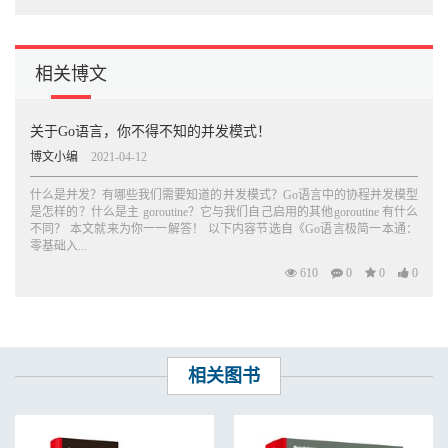
5.2.3 检查多个条件 43
5.2.4 检查在切片中是否包含特定值 44
5.2.5 布尔表达式 44
5.2.6 if-else 结构 45
相关博文
5.3 switch语句 46
5.4 循环语句 49
5.5 小结 51
关于Go语言，你不得不知的并发模式！
第6章 字典 52
博文小编
2021-04-12
6.1 字典简介 52
6.2 创建字典 54
什么是并发？有哪些我们需要知道的并发模式？Go语言中的协程并发模型
6.3 使用字典 55
是怎样的？什么是主 goroutine？它与我们自己启用的其他goroutine 有什么
6.3.1 访问字典中的值 56
不同？ 本文就来为你一一解答！ 以下内容节选自《Go语言极简一本通：
6.3.2 添加键值对 57
零基础入...
6.3.3 修改字典中的值 57
610
0
0
0
6.3.4 删除键值对 58
6.4 遍历字典 59
6.4.1 在字典中嵌入切片 59
6.4.2 在字典中嵌入字典 61
6.5 避免遍历 61
相关图书
6.6 小结 63
第7章 函数 64
7.1 定义函数 64
7.1.1 向函数传递信息 67