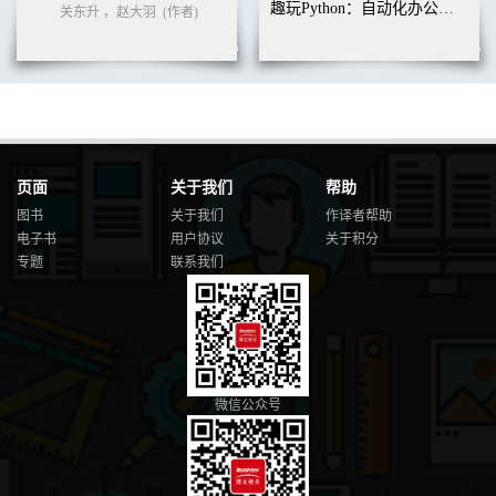
10.2 协程并发模型 121
趣玩Python：自动化办公真简单（双色+视频版）
关东升 ，赵大羽
(作者)
10.3 goroutine（协程）的使用 124
10.4 channel（通道） 125
10.5 channel进阶 126
10.6 单向channel 129
10.7 无缓冲channel 130
10.8 缓冲channel 131
10.9 select 132
10.10 关闭channel 135
页面
关于我们
帮助
10.11 小结 136
图书
关于我们
作译者帮助
第11章 并发资源 137
电子书
用户协议
关于积分
11.1 竞态 137
专题
联系我们
11.2 sync.Mutex与sync.RWMutex 139
11.3 条件变量 146
11.4 原子操作 149
11.5 WaitGroup类型与Once类型 152
11.6 context.Context类型 155
11.7 小结 159
第12章 包管理 161
微信公众号
12.1 go mod 161
12.2 go mod中的命令 162
12.3 小结 164
第13章 测试 165