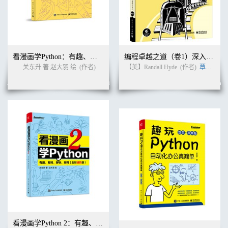
8.5 方法 93
8.6 指针接收者方法 94
8.7 实参接收者type与*type 96
8.8 值方法与指针方法的区别 98
8.9 方法与表达式 100
8.10 小结 100
看漫画学Python：有趣、有料、好玩、好用（全彩修订版）
编程卓越之道（卷1）深入理解计算机（第2版）
关东升 著 赵大羽 绘
(作者)
【美】Randall Hyde
(作者)
覃宇
(译者
第9章 接口 102
9.1 接口的定义及使用 102
9.2 非侵入式接口 104
9.3 使用指针接收者实现接口 106
9.4 接口的嵌套 107
9.5 接口值 110
9.6 error接口 112
9.7 类型断言 113
9.8 类型分支 114
9.9 动态类型、动态值和静态类型 114
9.10 小结 118
第二部分 高效并发
第10章 协程与通道 119
10.1 并发 119
看漫画学Python 2：有趣、有料、好玩、好用（全彩进阶版）