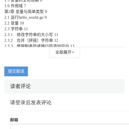
1.5 变量的生命周期 6
1.6 作用域 7
第2章 变量与简单类型 9
2.1 运行hello_world.go 9
2.2 变量 10
2.3 字符串 11
2.3.1 修改字符串的大小写 11
2.3.2 合并（拼接）字符串 12
2.3.3 使用制表符或换行符添加空白 13
2.3.4 删除空格 13
全部展开
2.4 数字 14
2.4.1 整数 15
2.4.2 浮点数 15
提交勘误
2.4.3 使用strconv.Itoa方法避免类型错误 15
2.5 注释 16
读者评论
2.6 小结 17
第3章 数组 18
3.1 数组简介 18
3.2 初始化数组元素的3种方式 19
3.3 访问数组元素 20
3.4 索引是从0而不是从1开始的 21
3.5 使用数组中的各个值 21
3.6 遍历数组 22