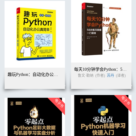
每天10分钟学会Python：50次练习掌握一门语言
趣玩Python：自动化办公真简单（双色+视频版）
鲁文·勒纳
(作者)
苏丹
(译者)