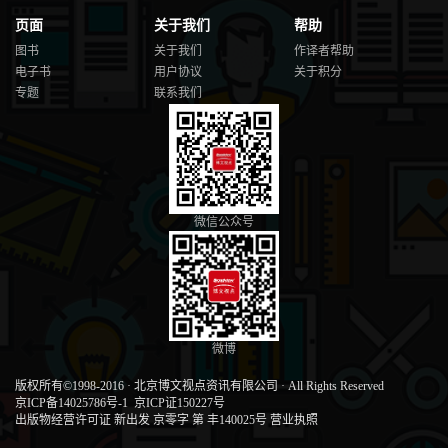
页面
关于我们
帮助
图书
关于我们
作译者帮助
电子书
用户协议
关于积分
专题
联系我们
微信公众号
微博
版权所有©1998-2016
·
北京博文视点资讯有限公司
·
All Rights Reserved
京ICP备14025786号-1
京ICP证150227号
出版物经营许可证 新出发 京零字 第 丰140025号
营业执照