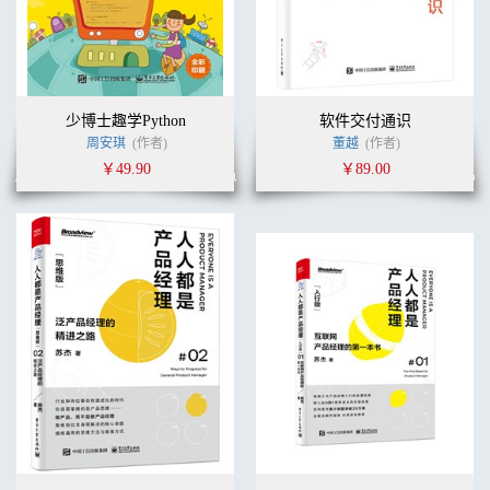
少博士趣学Python
软件交付通识
周安琪
(作者)
董越
(作者)
￥49.90
￥89.00