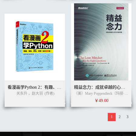
看漫画学Python 2：有趣、有料、好玩、好用（全彩进阶版）
精益念力：成就卓越的心态与关键问题
关东升 ，赵大羽
(作者)
（美）Mary Poppendieck（玛丽·帕彭迪克）,TomPoppendieck（汤姆·帕彭迪克） (作者)
￥49.00
1
2
3