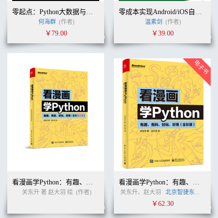
零起点：Python大数据与量化交易
零成本实现Android/iOS自动化测试——基于Appium和Test Perfect
何海群
(作者)
温素剑
(作者)
￥79.00
￥39.00
看漫画学Python：有趣、有料、好玩、好用（全彩修订版）
看漫画学Python：有趣、有料、好玩、好用（全彩版）
关东升 著 赵大羽 绘
(作者)
关东升、赵大羽
北京智捷东方科技有限公司
￥62.30