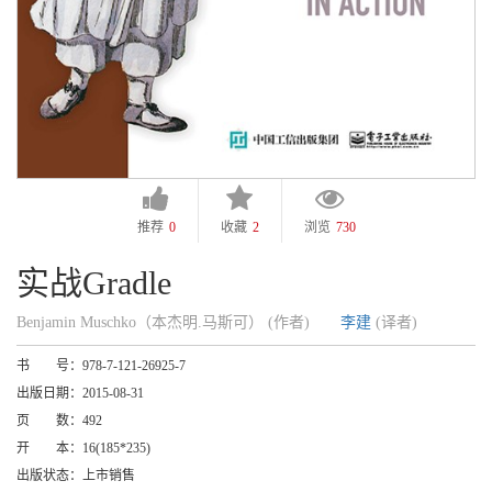
推荐
0
收藏
2
浏览
730
实战Gradle
Benjamin Muschko（本杰明.马斯可） (作者)
李建
(译者)
书 号：
978-7-121-26925-7
出版日期：
2015-08-31
页 数：
492
开 本：
16(185*235)
出版状态：
上市销售