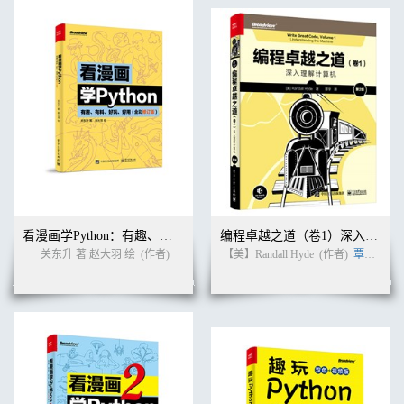
看漫画学Python：有趣、有料、好玩、好用（全彩修订版）
编程卓越之道（卷1）深入理解计算机（第2版）
关东升 著 赵大羽 绘
(作者)
【美】Randall Hyde
(作者)
覃宇
(译者