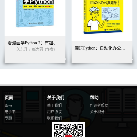
看漫画学Python 2：有趣、有料、好玩、好用（全彩进阶版）
趣玩Python：自动化办公真简单（双色+视频版）
关东升 ，赵大羽
(作者)
页面
关于我们
帮助
图书
关于我们
作译者帮助
电子书
用户协议
关于积分
专题
联系我们