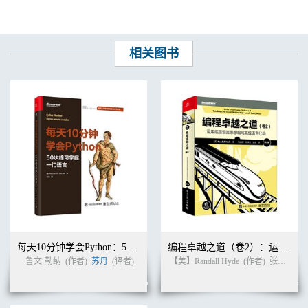
相关图书
每天10分钟学会Python：50次练习掌握一门语言
编程卓越之道（卷2）：运用底层语言思想编写高级语言代码（第2版）
鲁文·勒纳
(作者)
苏丹
(译者)
【美】Randall Hyde
(作者)
张益硕 等