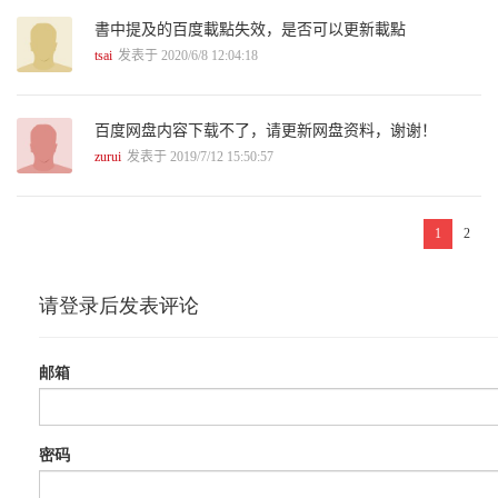
2.4.2 案例2-3：MA均线函数调用 84
書中提及的百度載點失效，是否可以更新載點
2.4.3 TA-Lib函数调用 86
2.4.4 量化分析常用指标 88
tsai
发表于 2020/6/8 12:04:18
2.5 经典量化策略 90
2.5.1 阿尔法（Alpha）策略 90
2.5.2 Beta策略 92
百度网盘内容下载不了，请更新网盘资料，谢谢！
2.5.3 海龟交易法则 93
zurui
发表于 2019/7/12 15:50:57
2.5.4 ETF套利策略 95
2.6 常用量化策略 95
2.6.1 动量交易策略 96
2.6.2 均值回归策略 97
1
2
2.6.3 其他常用量化策略 98
2.7 起点与终点 100
第3章 金融数据采集整理 101
3.1 常用数据源API与模块库 102
3.1.1 大数据综合API 102
3.1.2 专业财经数据API 103
3.1.3 专业数据模块库 104
3.2 案例3-1：zwDatX数据类 104
3.3 美股数据源模块库 108
3.4 开源文档库Read the Docs 109
3.5 案例3-2：下载美股数据 110