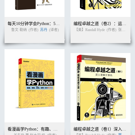
7.5 BBands布林带策略 304
7.5.1 案例7-7：BBands布林带策略 305
7.5.2 案例7-8：实盘BBands布林带策略 306
7.6 大道至简1+1 307
每天10分钟学会Python：50次练习掌握一门语言
编程卓越之道（卷2）：运用底层语言思想编写高级语言代码（第2版）
第8章 海龟策略与自定义扩展 309
鲁文·勒纳
(作者)
苏丹
(译者)
【美】Randall Hyde
(作者)
张益硕 等
8.1 策略库 309
8.1.1 自定义策略 310
8.1.2 海龟投资策略 310
8.2 tur海龟策略v1：从零开始 311
8.3 案例8-1：海龟策略框架 311
8.4 tur海龟策略v2：策略初始化 312
8.5 案例8-2：策略初始化 312
8.6 tur海龟策略v3：数据预处理 313
8.7 案例8-3：数据预处理 314
8.8 tur海龟策略v4：策略分析 317
8.9 案例8-4：策略分析 317
8.10 tur海龟策略v5：数据图表输出 320
8.10.1 案例8-5：图表输出 320
8.10.2 参数优化 324
8.10.3 案例8-6：参数优化 324
8.11 tur海龟策略v9：加入策略库 325
8.12 案例8-7：入库 326
看漫画学Python：有趣、有料、好玩、好用（全彩修订版）
编程卓越之道（卷1）深入理解计算机（第2版）
8.13 庖丁解牛 328