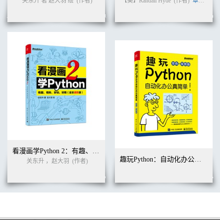
关东升 著 赵大羽 绘
(作者)
【美】Randall Hyde
(作者)
覃宇
(译者
第9章 TA-Lib函数库与策略开发 329
9.1 TA-Lib技术指标 329
9.1.1 TA-Lib官网 329
9.1.2 矩阵版TA-Lib金融函数模块 330
9.2 MACD策略 331
9.2.1 MACD策略1 331
9.2.2 案例9-1：MACD_v1 335
9.2.3 MACD策略2 336
9.2.4 案例9-2：MACD_v2 338
9.3 KDJ策略 340
9.3.1 KDJ策略1 340
9.3.2 案例9-3：KDJ01 343
9.3.3 KDJ策略2 346
9.3.4 案例9-4：KDJ02 347
9.4 RSI策略 350
看漫画学Python 2：有趣、有料、好玩、好用（全彩进阶版）
9.4.1 RSI取值的大小 351
趣玩Python：自动化办公真简单（双色+视频版）
关东升 ，赵大羽
(作者)
9.4.2 RSI策略 351
9.4.3 预留参数优化接口 356
9.4.4 案例9-5：A股版RSI策略 357
9.5 基石、策略与灵感 358
第10章 扩展与未来 360
10.1 回顾案例2-1：SMA均线策略 360