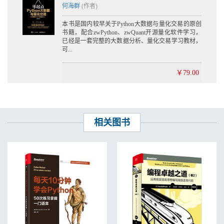
6.5 金融数据包与实盘数据更新 275
何海群
(作者)
6.5.1 大盘指数文件升级 276
本书是国内较早关于Python大数据与量化交易的原创
6.5.2 实盘数据更新 277
书籍，配合zwPython、zwQuant开源量化软件学习，
6.5.3 案例6-4：A股实盘数据更新 277
已经是一套完整的大数据分析、量化交易学习教材，
6.5.4 案例6-5：大盘指数更新 279
可...
6.6 稳定第一 281
第7章 量化策略库 282
￥79.00
7.1 量化策略库简介 282
7.1.1 量化系统的三代目 283
7.1.2 通用数据预处理函数 283
7.2 SMA均线策略 286
7.2.1 案例7-1：SMA均线策略 286
相关图书
7.2.2 实盘下单时机与推荐 289
7.2.3 案例7-2：实盘SMA均线策略 290
7.3 CMA均线交叉策略 294
7.3.1 案例7-3：均线交叉策略 294
7.3.2 对标测试误差分析 296
7.3.3 案例7-4：CMA均线交叉策略修改版 299
7.3.4 人工优化参数 300
7.4 VWAP策略 301
7.4.1 案例7-5：VWAP策略 301
7.4.2 案例7-6：实盘VWAP策略 303