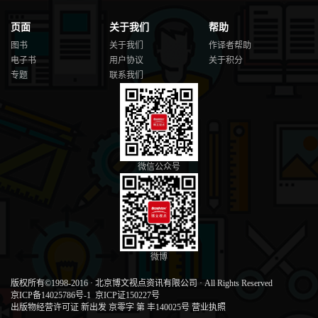
案例10-1：SMA均线策略扩展 363
10.2 大盘指数资源 365
页面
关于我们
帮助
10.2.1 大盘指数文件升级 366
图书
关于我们
作译者帮助
10.2.2 大盘指数内存数据库 367
10.2.3 扩展zwQuantX类变量 368
电子书
用户协议
关于积分
10.2.4 大盘指数读取函数 368
专题
联系我们
10.2.5 案例10-2：读取指数 369
10.2.6 大盘数据切割 370
10.2.7 案例10-3：inxCut数据切割 372
10.3 系统整合 373
10.3.1 案例10-4：整合设置 375
10.3.2 案例10-5：修改指数代码 376
微信公众号
10.3.3 修改sta_dataPre0xtim函数 377
10.3.4 案例10-6：整合数据切割 380
10.3.5 修改绘图函数 381
10.4 扩展完成 384
案例10-7：SMA均线扩展策略 384
10.5 其他扩展课题 386
微博
10.5.1 复权数据冲突 386
10.5.2 波动率指标DVIX 386
版权所有©1998-2016
·
北京博文视点资讯有限公司
·
All Rights Reserved
10.5.3 修改回溯主函数zwBackTest 387
京ICP备14025786号-1
京ICP证150227号
10.5.4 案例10-8：波动率 390
出版物经营许可证 新出发 京零字 第 丰140025号
营业执照
10.5.5 空头交易 392