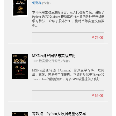
何海群
(作者)
5.7.6 量化系统的价格体系 230
5.7.7 数据预处理 231
本书采用生动活泼的语言，从入门者的角度，讲解了
5.7.8 绘图模板 234
Python 语言和sklearn 模块库内<br>置的各种经典机器
5.8 新的起点 236
学习算法；介绍了股市外汇、比特币等实盘交易数
第6章 模块详解与实盘数据 237
据...
6.1 回溯流程 238
6.1.1 案例6-1：投资回报率 238
￥79.00
6.1.2 代码构成 242
6.1.3 运行总流程 243
6.2 运行流程详解 244
MXNet神经网络与实战应用
6.2.1 设置股票数据源 244
TOP 极宽量化开源组 (作者)
6.2.2 设置策略参数 247
6.2.3 dataPre数据预处理 249
MXNet是亚马逊（Amazon）的深度学习库，以简
6.2.4 绑定策略函数 253
单、高效、容易使用而著称。它拥有类似于Theano和
6.2.5 回溯测试：zwBackTest 253
TensorFlow的数据流图，为多GPU装置提供了良好...
6.2.6 输出回溯结果数据、图表 258
6.3 零点策略 260
6.3.1 mul多个时间点的交易&数据 263
￥69.00
6.3.2 案例6-2：多个时间点交易 264
6.4 不同数据源与格式修改 270
6.4.1 案例6-3：数据源修改 272
6.4.2 数据源格式修改 274
零起点：Python大数据与量化交易