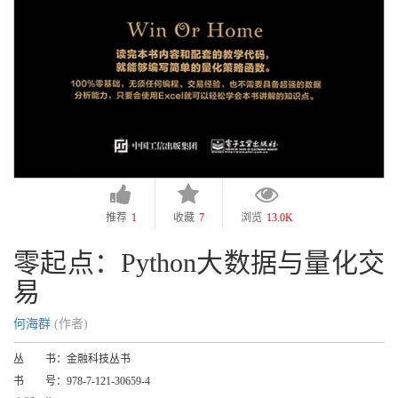
推荐
1
收藏
7
浏览
13.0K
零起点：Python大数据与量化交
易
何海群
(作者)
丛 书：
金融科技丛书
书 号：
978-7-121-30659-4