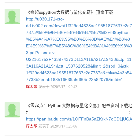
1.5.3 代码配色技巧 48
1.5.4 图像显示配置 50
《零起点python大数据与量化交易》 迅雷下载
1.5.5 Python2、Python 3双版本双开模式 51
http://u030.171-ctc-
1.5.6 单版本双开、多开模式 52
dd.tv002.com/down/1f329ed4623ae19551877637c2d7
1.5.7 实战胜于一切 54
737a/%E9%9B%B6%E8%B5%B7%E7%82%B9python
1.6 量化、中医与西医 54
%E5%A4%A7%E6%95%B0%E6%8D%AE%E4%B8%8
第2章 常用量化技术指标与框架 56
E%E9%87%8F%E5%8C%96%E4%BA%A4%E6%98%9
2.1 案例2-1：SMA均线策略 56
3.pdf?cts=dx-v-
2.1.1 案例要点与事件编程 58
U22161752F433974373D113A116A21A19438&ctp=11
2.1.2 量化程序结构 61
3A116A21A194&ctt=1597620528&limit=2&spd=0&ctk=
2.1.3 main程序主入口 61
2.1.4 KISS法则 63
1f329ed4623ae19551877637c2d7737a&chk=b4a3b54
2.2 Python量化系统框架 64
7733b2eeab183516639a5d60b-23582076&mtd=1
2.2.1 量化行业关键词 64
辉太郎
发表于 2020/8/17 1:29:42
2.2.2 国外主流Python量化网站 65
2.2.3 我国主流Python量化网站 67
2.2.4 主流Python量化框架 70
《零起点：Python大数据与量化交易》配书资料下载地
2.3 常用量化软件包 78
址：
2.3.1 常用量化软件包简介 79
https://pan.baidu.com/s/1OFFnBa5nZKrkN7oCD1jUGA
2.3.2 案例2-2：模块库列表 80
辉太郎
发表于 2020/8/17 1:25:06
2.4 常用量化技术指标 82
2.4.1 TA-Lib金融软件包 83