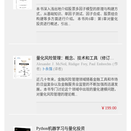
5.2 功能简介 197
5.2.1 目录结构 197
本书深入浅出地介绍股票多因子模型的原理与构建方
5.2.2 安装与更新 198
式，从基础知识、单因子测试、因子合成、股票组合
5.2.3 模块说明 199
构建等多方面进行介绍。 本书共6章：第1章对量化
投资进行概述，引出...
5.2.4 zwSys模块：系统变量与类定义 200
5.2.5 zwTools模块：常用（非量化）工具函数 201
5.2.6 zwQTBox：常用“量化”工具函数集 201
5.2.7 zwQTDraw.py：量化绘图工具函数 203
5.2.8 zwBacktest：回溯测试工具函数 203
5.2.9 zwStrategy：策略工具函数 203
量化风险管理：概念、技术和工具（修订版）
5.2.10 zw_TA-Lib：金融函数模块 204
Alexander J. McNeil, Rüdiger Frey, Paul Embrechts (作
5.3 示例程序 207
者)
卜永强
(译者)
5.4 常用量化分析参数 208
5.5 回溯案例：对标测试 209
近几十年来，金融风险管理领域随着金融工具和市场
5.5.1 对标测试1：投资回报参数 209
的日益复杂以及金融服务业监管的不断加强而迅速发
5.5.2 对标测试2：VWAP策略 211
展。本书专门讨论这个领域中出现的量化建模问题，
对量化风险管理的理论概...
5.6 回报参数计算 214
5.7 主体框架 220
5.7.1 stkLib内存数据库 220
￥199.00
5.7.2 Bars数据包 221
5.7.3 案例：内存数据库&数据包 222
5.7.4 qxLib、xtrdLib 227
Python机器学习与量化投资
5.7.5 案例5-1：qxLib数据 228