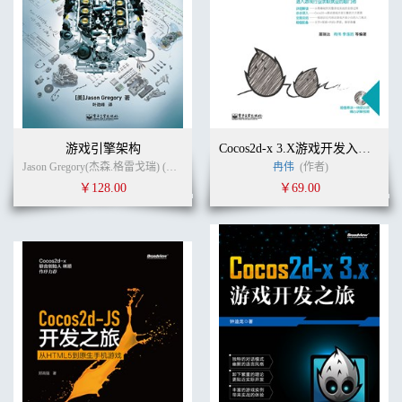
游戏引擎架构
Cocos2d-x 3.X游戏开发入门精解(含DVD光盘1张)
Jason Gregory(杰森.格雷戈瑞) (作者)
叶劲峰
(译者)
冉伟
(作者)
￥128.00
￥69.00