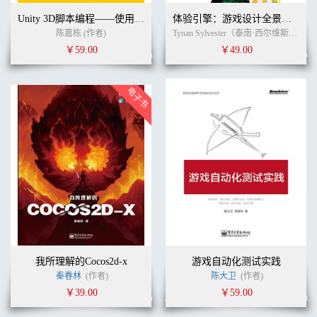
Unity 3D脚本编程——使用C#语言开发跨平台游戏
体验引擎：游戏设计全景探秘
陈嘉栋 (作者)
Tynan Sylvester（泰南·西尔维斯特） (作者)
￥59.00
￥49.00
我所理解的Cocos2d-x
游戏自动化测试实践
秦春林
(作者)
陈大卫
(作者)
￥39.00
￥59.00