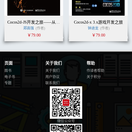
Cocos2d-JS开发之旅——从HTML 5到原生手机游戏
Cocos2d-x 3.x游戏开发之旅
郑高强
(作者)
钟迪龙
(作者)
￥79.00
￥79.00
页面
关于我们
帮助
图书
关于我们
作译者帮助
电子书
用户协议
关于积分
专题
联系我们
微信公众号