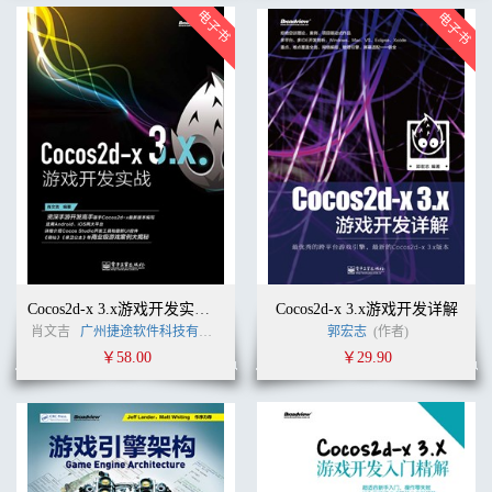
Cocos2d-x 3.x游戏开发实战(含CD光盘1张)
Cocos2d-x 3.x游戏开发详解
肖文吉
广州捷途软件科技有限公司
李刚
(作者)
郭宏志
(作者)
￥58.00
￥29.90