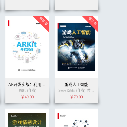
AR开发实战：利用ARkit+Unity 3D开发Pokemon GO
游戏人工智能
宇
周克忠
(译者)
员凯
(作者)
Steve Rabin
(作者)
付凌霄
江岸栖
王迅
英
￥49.00
￥79.00