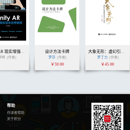
Unity AR 现实增强完全自学教程
设计方法卡牌
大象无形：虚幻引擎程序设计浅析
李晔
(作者)
罗莎
(作者)
罗丁力
(作者)
￥59.00
￥45.00
帮助
作译者帮助
关于积分