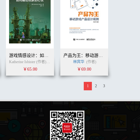
游戏情感设计：如何触动玩家的心灵
产品为王：移动游戏产品设计规则
Katherine Isbister (作者)
金潮
(译者)
林宾华
(作者)
￥65.00
￥69.00
1
2
3