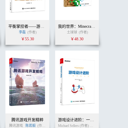
平衡掌控者——游戏数值经济设计
我的世界：Minecraft模组开发指南
李磊
(作者)
叶劲峰
(译者)
土球球
(作者)
￥55.30
￥48.30
腾讯游戏开发精粹
游戏设计进阶：一种系统方法
腾讯游戏 译
腾讯游戏
(译者)
陈若毅
(作者)
Michael Sellers (作者)
李天颀
(译者)