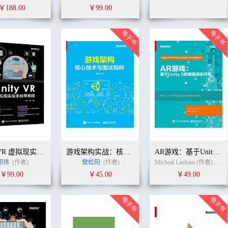
￥188.00
￥99.00
Unity VR 虚拟现实完全自学教程
游戏架构实战：核心技术与面试精粹
AR游戏：基于Unity 5的增强现实开发
邵伟
(作者)
樊松阳
(作者)
Micheal Lanham (作者)
龚震
￥99.00
￥45.00
￥49.00