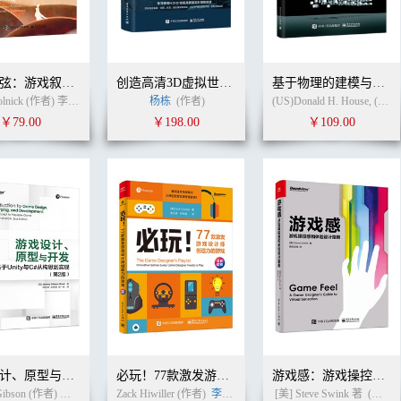
扣人心弦：游戏叙事技巧与实践
创造高清3D虚拟世界：Unity引擎HDRP高清渲染管线实战
基于物理的建模与动画
Evan Skolnick (作者) 李天颀 李享 (译者)
杨栋
(作者)
(US)Donald H. House, (US)John C. Keyser (作者)
￥79.00
￥198.00
￥109.00
游戏设计、原型与开发：基于Unity与C#从构思到实现（第2版）
必玩！77款激发游戏设计师创造力的游戏（全彩）
游戏感：游戏操控感和体验设计指南
Jeremy Gibson (作者)
姚待艳
刘思嘉
Zack Hiwiller (作者)
张一淼
(译者)
李天颀
(译者)
[美] Steve Swink 著
(作者)