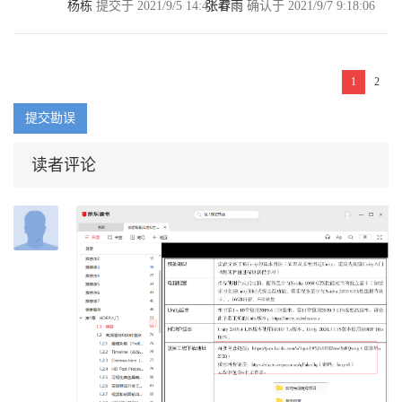
杨栋
提交于 2021/9/5 14:47:47
张春雨
确认于 2021/9/7 9:18:06
境............................................................................ 58
2.2.2 添加屏幕后处理效
果.................................................................................... 62
2.2.3 添加光源、Light.Probe（光照探针）和Reflection.Probe（反射
探针）..........64
1
2
2.2.4 烘焙光照贴
图................................................................................................ 69
提交勘误
2.3 本章总结
..........................................................................................................
读者评论
第3章 HDRP配置文件和Volume框架详解.
.................................................................75
3.1 摘要
...........................................................................................................
3.2 HDRP配置文件（HDRP Asset）介绍
........................................................................75
3.2.1 Frame.Settings（帧设
置）............................................................................. 75
3.2.2 Volume框
架...................................................................................................
77
3.2.3 针对不同平台使用不同的HDRP配置文
件.................................................. 94