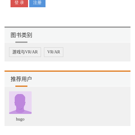
解.....................................................................................131
4.1 摘要
..........................................................................................................
4.2 Sponza_Day_Lighting场景打光步骤解析
.................................................................131
4.2.1 步骤1：启用
图书类别
Scene.Settings.Volume..............................................................134
4.2.2 步骤2：启用Directional.Light（平行
光）...................................................136
游戏与VR/AR
VR/AR
目 录 | XVII
4.2.3 步骤3：启用Volume中的自动曝光控
制......................................................138
4.2.4 步骤4：启用所有灯笼模型和点光
推荐用户
源..........................................................139
4.2.5 步骤5：启用场景中所有反射探针
（Reflection.Probe）............................140
4.2.6 步骤6：启用场景中的光照探针组
（Light.Probe.Group）.........................143
4.2.7 步骤7：完成整个场景的光照烘
焙..............................................................145
hugo
4.2.8 步骤8：增强间接光强
度..............................................................................150