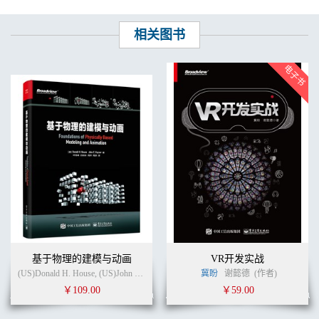
4.2.9 步骤9：处理阴影和环境光遮
蔽..................................................................154
4.2.10 步骤10：添加雾效.
相关图书
.....................................................................................166
4.2.11 步骤11：画面抗锯齿处
理..........................................................................168
4.2.12 步骤12：添加后处理Volume组件.
.............................................................171
4.3 Sponza_Night_Lighting场景打光步骤解析
..............................................................173
4.3.1 修改Directional.Light设置.
............................................................................173
4.3.2 修改Scene.Settings.Volume→HDRI.Sky设
置...............................................174
4.3.3 修改Scene.Settings.Volume→Exposure（曝光）设
置..................................174
4.3.4 修改Scene.Settings.Volume→Fog（雾效）设
置..........................................175
基于物理的建模与动画
VR开发实战
4.3.5 修改Scene.Settings.Volume→Contact.Shadow（接触阴影）设
(US)Donald H. House, (US)John C. Keyser (作者)
叶劲峰
冀盼
谢懿德
(译者)
(作者)
置...............175
4.3.6 修改Post.Processing.Volume→Color.Adjustment（颜色调整）设
￥109.00
￥59.00
置...........175
4.3.7 修改Post.Processing.Volume→White.Balance（白平衡）设