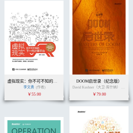
置....................176
4.4 光源类型和模式
.........................................................................................................1
4.4.1 Unity中的光源类型有哪几种.
......................................................................177
4.4.2 Unity中的光照单
位......................................................................................200
4.4.3 如何制作和使用Light.Cookie为灯光添加更多细
节....................................201
4.4.4 光照相关的常见问题汇
总............................................................................204
4.5 光源分层
..........................................................................................................
虚拟现实：你不可不知的下一代计算平台
DOOM启世录（纪念版）
4.5.1 光源分层的作
李文勇
(作者)
David Kushner（大卫·库什纳） (作者)
用...........................................................................................212
4.5.2 光源分层实例讲
￥55.00
￥79.00
解.......................................................................................212
4.6 使用光照探针
..........................................................................................................
4.6.1 为什么要使用光照探针.
...............................................................................217
4.6.2 使用光照探针的基本步