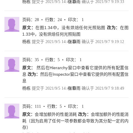
杨栋
提交于 2021/9/5 14:43:25
张春雨
确认于 2021/9/7 9:19:33
................................................ 11
1.3.5 Unity.Reflect支持导入Autodesk.Revit资
产.................................................. 11
页码：28 • 行数：24 • 印次： 1
1.4 Unity HDRP项目设置
原文：
在图1.34中，没有烘焙任何光照贴图
改为：
在图
..................................................................................................12
1.33中，没有烘焙任何光照贴图
1.4.1 创建一个基于高清渲染管线（HDRP）的Unity项
目................................. 12
杨栋
提交于 2021/9/5 14:45:24
张春雨
确认于 2021/9/7 9:19:12
1.4.2 通过示例项目了解HDRP相关的概念和模
块.............................................. 16
1.5 学习渠道
页码：35 • 行数：5 • 印次： 1
..........................................................................................................
原文：
然后在Hierarchy窗口中查看它提供的所有配置信
1.6 本章总结
息
改为：
然后在Inspector窗口中查看它提供的所有配置信
..........................................................................................................
息
XVI | 创造高清3D虚拟世界：Unity引擎HDRP高清渲染管线实
战
杨栋
提交于 2021/9/5 14:46:51
张春雨
确认于 2021/9/7 9:18:49
第2章 实现市政厅办公室场
景....................................................................................54
2.1 摘要
页码：111 • 行数：5 • 印次： 1
...........................................................................................................
原文：
会增加额外的性能消耗
改为：
会增加额外的性能消
2.2 实战项目详解
耗（因为启用了任何一项参数都会导致为其分配一定的内
..........................................................................................................
存）
2.2.1 使用Volume框架设置环