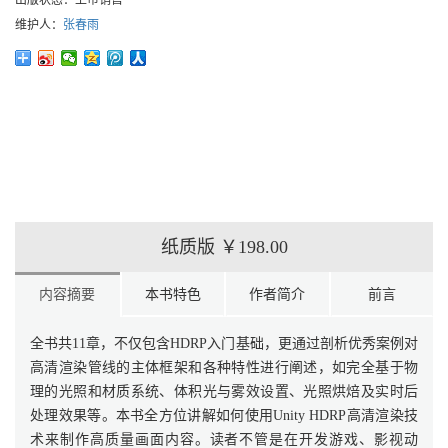
出版状态：
上市销售
维护人：
张春雨
纸质版
￥198.00
内容摘要
本书特色
作者简介
前言
全书共11章，不仅包含HDRP入门基础，更通过剖析优秀案例对
高清渲染管线的主体框架和各种特性进行阐述，如完全基于物
理的光照和材质系统、体积光与雾效设置、光照烘焙及实时后
处理效果等。本书全方位讲解如何使用Unity HDRP高清渲染技
术来制作高质量画面内容。读者不管是在开发游戏、影视动