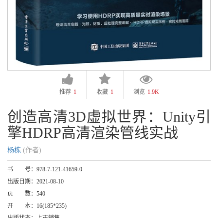
推荐
1
收藏
1
浏览
1.9K
创造高清3D虚拟世界：Unity引
擎HDRP高清渲染管线实战
杨栋
(作者)
书 号：
978-7-121-41659-0
出版日期：
2021-08-10
页 数：
540
开 本：
16(185*235)