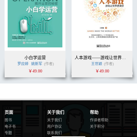
骤............................................................................218
4.6.3 Mesh.Renderer组件中的Probes选项详
解.....................................................223
4.6.4 如何使用Mesh.Renderer组件的Probes→Anchor.Override参数.
..................227
4.6.5 如果打开了Lighting窗口中Debug.Settings中的
All.Probes.No.Cells选项，.
但是在Scene窗口看不到光照探针如何处理.
...............................................230
小白学运营
人本游戏——游戏让世界更美好
XVIII | 创造高清3D虚拟世界：Unity引擎HDRP高清渲染管线实
战
罗应婷
姚新军
(作者)
王世颖
(作者)
4.7 使用Reflection Probe为场景提供反射信息
￥49.00
￥49.00
..............................................................231
4.7.1 Screen.Space.Reflection（屏幕空间反
射）..................................................231
4.7.2 Reflection.Probe（反射探
针）.....................................................................233
4.7.3 Sky.reflection（天空反
页面
关于我们
帮助
射）..........................................................................242
4.8 阴影
图书
关于我们
作译者帮助
..........................................................................................................
电子书
用户协议
关于积分
4.8.1 阴影的种类和三种光照模
专题
联系我们