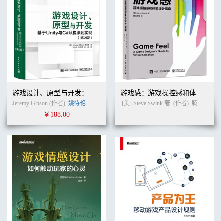
游戏叙事协调 155
当叙事影响到设计时 158
三幕式任务 159
惊喜、可信度……和公平 159
关于关卡与任务开发的最后思考 161
12 环境 162
把一切都融入其中 163
结构 163
环境叙事 166
游戏设计、原型与开发：基于Unity与C#从构思到实现（第2版）
游戏感：游戏操控感和体验设计指南
关于环境的最后思考 177
Jeremy Gibson (作者)
姚待艳
刘思嘉
张一淼
[美] Steve Swink 著
(译者)
(作者)
腾讯游戏 译
13 构建故事 178
￥188.00
AI 178
物理 182
工具与流程 183
关于构建故事的最后思考 185
14 音效 187
台词（VO） 188
音乐 199
关于音效的最后思考 200
15 质量控制（QA） 201
后记 带着灵药回来 203
附录A 角色描述文档示例 206