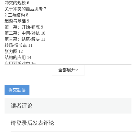
冲突的规模 6
关于冲突的最后思考 7
2 三幕结构 8
起源与基础 9
第一幕：开始/铺陈 9
第二幕：中间/对抗 10
第三幕：结尾/解决 11
转场/情节点 11
张力图 12
结构的应用 14
应用到游戏中 16
其他游戏形式 22
全部展开
关于三幕结构的最后思考 23
3 单一神话 24
简史 24
提交勘误
原型 25
故事结构 30
读者评论
关于单一神话的最后思考 36
4 角色与角色弧 37
英雄 37
关于英雄的最后思考 44
反派 44