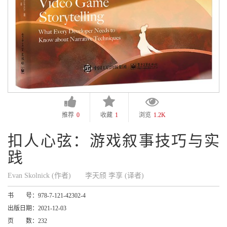
推荐
0
收藏
1
浏览
1.2K
扣人心弦：游戏叙事技巧与实
践
Evan Skolnick (作者)
李天颀 李享 (译者)
书 号：
978-7-121-42302-4
出版日期：
2021-12-03
页 数：
232