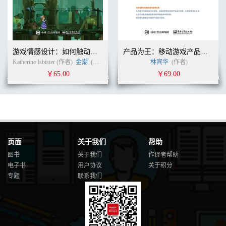
附录B 环境描述文档示例 211
致谢 213
游戏情感设计：如何触动玩家的心灵
产品为王：移动游戏产品设计规则
Katherine Isbister (作者)
金潮
(译者)
林宾华
(作者)
￥65.00
￥69.00
页面
关于我们
帮助
图书
关于我们
作译者帮助
电子书
用户协议
关于积分
专题
联系我们