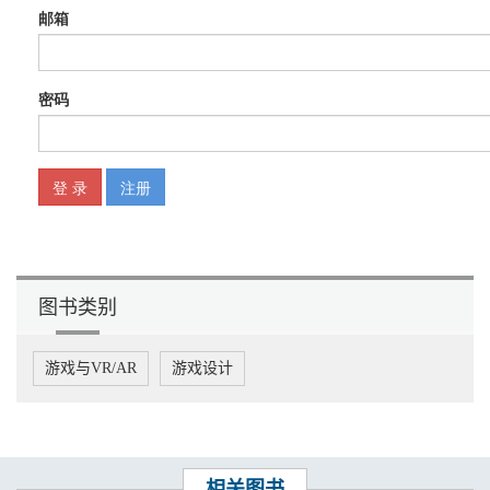
关于反派的最后思考 53
角色弧 53
应用到游戏中 55
关于角色弧的最后思考 58
5 阐述 59
“秀”出来，不要讲出来 59
播种 61
被终结 69
兑现 71
植入 72
伏笔 76
关于阐述的最后思考 78
6 可信度 79
可信度挑战 79
图书类别
一致性 80
巧合 85
出其不意 97
游戏与VR/AR
游戏设计
奇观 99
关于可信度的最后思考 100
7 对白 102
对白的功能 102
关于对白的最后思考 107
相关图书