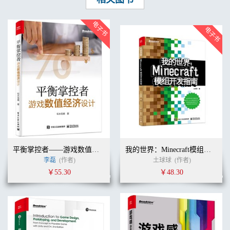
第二部分 进入实际工作
8 团队领导者 110
为什么游戏叙事经常会很糟糕 110
你能做些什么呢 119
应该聘请什么样的人呢 123
关于团队领导者的最后思考 125
9 整体游戏设计 126
要多注重叙事 128
让玩家的“动词”与叙事匹配 129
游戏故事与玩家故事 130
所以，到底是谁的故事 138
关于整体游戏设计的最后思考 139
10 游戏角色开发 141
平衡掌控者——游戏数值经济设计
我的世界：Minecraft模组开发指南
设计 142
李磊
(作者)
土球球
(作者)
角色描述文档 146
概念美术 147
￥55.30
￥48.30
2D美术/建模/材质工作 148
动画 148
关于游戏角色开发的最后思考 149
11 关卡与任务开发 151
共同的目的 152