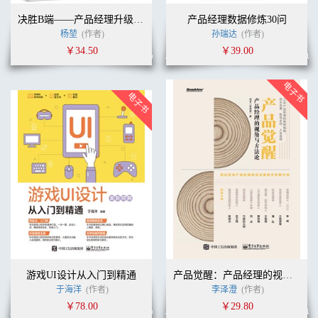
决胜B端——产品经理升级之路
产品经理数据修炼30问
杨堃
(作者)
孙瑞达
(作者)
￥34.50
￥39.00
游戏UI设计从入门到精通
产品觉醒：产品经理的视角与方法论
于海洋
(作者)
李泽澄
(作者)
￥78.00
￥29.80