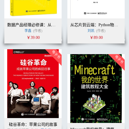
数据产品经理必修课：从零经验到令人惊艳
从芯片到云端：Python物联网全栈开发实践
李鑫
(作者)
刘凯
(作者)
￥39.00
￥89.00
硅谷革命：苹果公司的故事