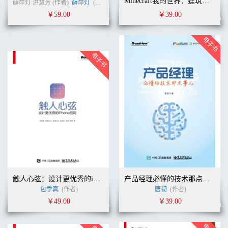
Minecraft我的世界：建筑教程大全
薛命灯 洪慧芳 (作者)
薛命灯
(译者)
￥59.00
￥39.00
触人心弦：设计更优秀的iPhone应用
产品经理必懂的技术那点事儿
包季真
(作者)
唐韧
(作者)
￥49.00
￥39.00