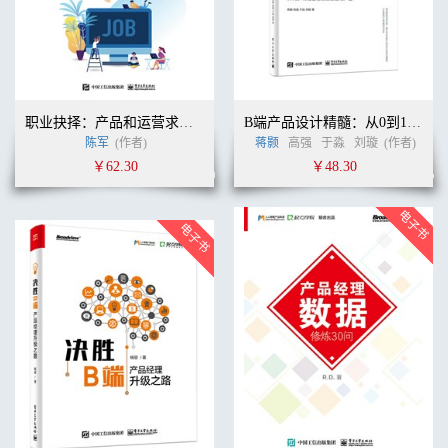
职业抉择：产品和运营求职实战攻略
B端产品设计精髓：从0到1构建企业级的数智化产品
陈军
(作者)
蒋颢
高强
于淼
刘璇
(作者)
￥62.30
￥48.30