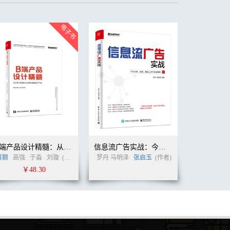
B端产品设计精髓：从0到1构建企业级的数智化产品
信息流广告实战：今日头条、百度、腾讯三大平台全解析
蒋颢
高强
于淼
刘璇
(作者)
罗丹 马明泽
张启玉
(作者)
￥48.30