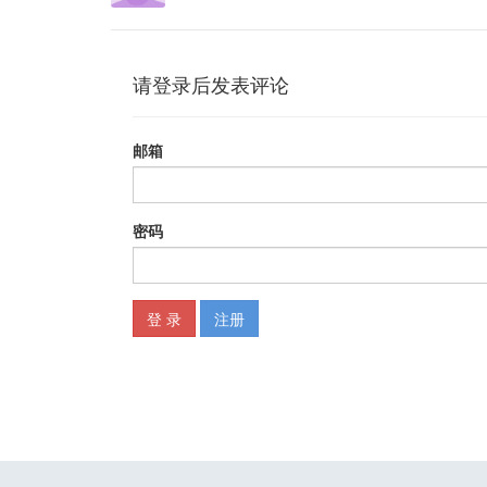
5.3 近似值和数值的位数 33
第二单元 数据支撑体系是如何运作的？
第6问 人力：数据团队中有哪些幕后英雄？ 39
6.1 数据产品经理 40
6.2 数据分析师 40
6.3 数据项目经理 41
6.4 开发工程师 41
6.5 测试工程师 41
6.6 运维工程师 42
6.7 基础研究员 42
第7问 物力：数据产品是怎么来的？ 44
7.1 是的，依然来自需求 44
7.2 不一样的需求过程 45
7.3 同样存在伪需求 48
第8问 除了报表平台，数据产品还包括什么？ 51
8.1 先给数据产品分个层次 51
8.2 数据采集层 52
8.3 数据接入层 53
8.4 数据处理层 53
8.5 数据应用层 54
第9问 数据上报前需要做哪些准备工作？ 56
9.1 准备一：允许上报什么样的数据 56