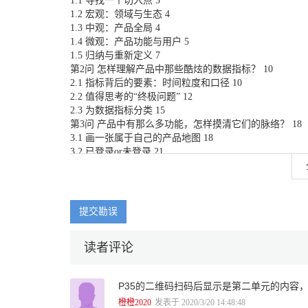
1.1 寻找一个切入点 3
1.2 宏观：领域与生态 4
1.3 中观：产品全局 4
1.4 微观：产品功能与用户 5
1.5 归纳与重新定义 7
第2问 怎样理解产品中那些酷炫的数据指标？ 10
2.1 指标背后的要素：时间粒度和口径 10
2.2 值得思考的“终极问题” 12
2.3 为数据指标分类 15
第3问 产品中有那么多功能，怎样摸清它们的脉络？ 18
3.1 画一张属于自己的产品地图 18
3.2 已登录or未登录 21
3.3 好友or陌生人 21
3.4 流量or Wi-Fi联网 22
第4问 了解产品用户，应选择用户画像还是用户特征？ 2
4.1 用户画像vs用户特征 23
提交勘误
4.2 关注不发声的大多数用户 25
4.3 警惕无效的用户特征 25
读者评论
4.4 识别用户反馈带来的伪需求 27
第5问 关于产品与数据，还有哪些值得注意的概念？ 29
P35的二维码扫码后显示是第二单元的内容
5.1 这些用词的区别在哪里 29
5.2 保持名称的一致性 33
橙橙2020
发表于 2020/3/20 14:48:48