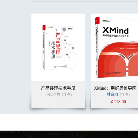
9.2 准备二：定义数据协议和数据Topic 58
9.3 准备三：统一文本编码 59
第10问 埋点就是数据采集吗？ 61
10.1 标准动作三步走：埋点、采集、上报 61
10.2 采集组件的两类功能：机制型功能和服务型功能 63
10.3 对采集组件优化的思考 64
第11问 数据上报到哪里去了？ 66
11.1 不得不谈的技术流程 66
11.2 数据仓库vs数据库 67
11.3 用可视化方式达成约定 69
第12问 我们可以直接使用上报的数据吗？ 72
12.1 数据处理的基本操作：归并和计算 72
12.2 任务调度平台，自动化处理引擎 75
12.3 横表vs纵表 79
12.4 事实表vs维度表 80
产品经理技术手册
XMind
第13问 数据处理好了，我可以享用哪些服务？ 82
小风老师
(作者)
林白羽
(作者)
13.1 数据门户的家族成员 82
￥118.00
13.2 报表呈现的奥秘 83
13.3 运筹帷幄的Dashboard 85
13.4 火眼金睛的用户分析平台 86
13.5 温暖人心的数据订阅 89
13.6 万能的SQL，灵活的即席查询 91
第14问 体验优良的数据产品有哪些表现？ 94