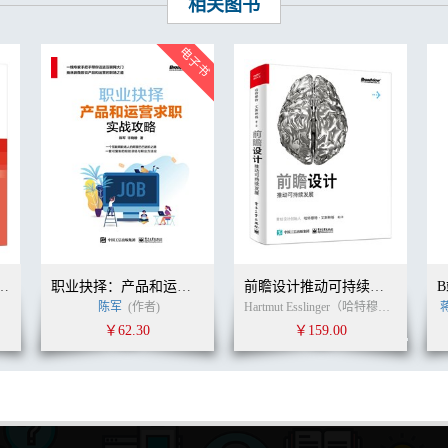
相关图书
：用好思维导图走上开挂人生
职业抉择：产品和运营求职实战攻略
前瞻设计推动可持续发展（全彩）
陈军
(作者)
Hartmut Esslinger（哈特穆特•艾斯林格） (作者) 无 (译者)
￥62.30
￥159.00