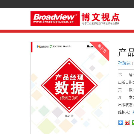
产
孙瑞达
书 号
出版日期
页 数
开 本
出版状态
维护人：