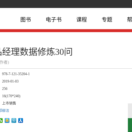
图书
电子书
课程
专题
品经理数据修炼30问
(作者)
：
978-7-121-35204-1
：
2019-01-03
：
256
：
16(170*240)
：
上市销售
郑柳洁