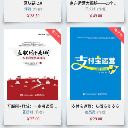
区块链 2.0
京东运营大揭秘——28个技巧让销量步步高
谭磊
(作者)
王文峰
(作者)
￥38.50
￥49.00
互联网+县域：一本书读懂县域电商
支付宝运营：从微商到支商
张桥刚
(作者)
赵亮亮
(作者)
￥35.00
￥29.00