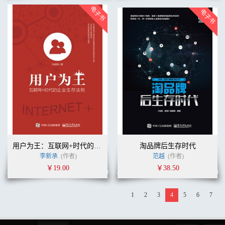
用户为王：互联网+时代的企业生存法则
淘品牌后生存时代
李新承
(作者)
范越
(作者)
￥19.00
￥38.50
1
2
3
4
5
6
7