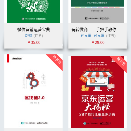
微信营销运营宝典
玩转微商——手把手教你开赚钱微店
刘徽
(作者)
孙良军
孙良军
(作者)
￥35.00
￥29.00