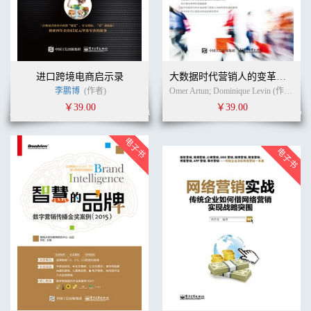
进口跨境电商启示录
大数据时代营销人的变革：预测营销
李鹏博
(作者)
Omer Artun; Dominique Levin (作者)
曹
￥39.00
￥39.00