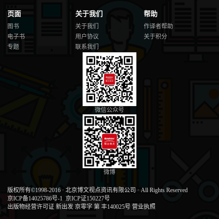
页面
关于我们
帮助
图书
关于我们
作译者帮助
电子书
用户协议
关于积分
专题
联系我们
微信公众号
微博
版权所有©1998-2016
·
北京博文视点资讯有限公司
·
All Rights Reserved
京ICP备14025786号-1
京ICP证150227号
出版物经营许可证 新出发 京零字 第 丰140025号
营业执照