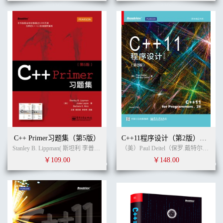
C++ Primer习题集（第5版）
C++11程序设计（第2版）英文版
Stanley B. Lippman( 斯坦利 李普曼),Josee Lajoie(约瑟 拉乔伊 ),Barbara E. Moo (芭芭拉 默) (作者)
（美）Paul Deitel（保罗.戴特尔） ，（美）Harvey Deitel（哈维.戴特尔） (作者) 无 (译者)
￥109.00
￥148.00