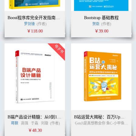
Boost程序库完全开发指南――深入C++”准”标准库（第5版）
Bootstrap 基础教程
罗剑锋
(作者)
贺臣
(作者)
￥118.00
￥39.00
B端产品设计精髓：从0到1构建企业级的数智化产品
B站运营大揭秘：百万Up主真想教会你的创作笔记
蒋颢
高强
于淼
刘璇
(作者)
GenJi是真想教会你 鱼C-小甲鱼 阿Test正经比比 编著
￥48.30