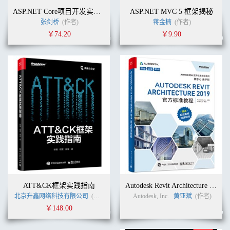
ASP.NET Core项目开发实战入门
ASP.NET MVC 5 框架揭秘
张剑桥
(作者)
蒋金楠
(作者)
￥74.20
￥9.90
ATT&CK框架实践指南
Autodesk Revit Architecture 2019官方标准教程
北京升鑫网络科技有限公司
(作者)
Autodesk, Inc.
黄亚斌
(作者)
￥148.00