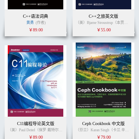
C++语法词典
C++之旅英文版
黄勇
(作者)
（美）Bjarne Stroustrup（本贾尼·斯特劳斯特卢普） (作者) (译者)
￥89.00
￥55.00
C11编程导论英文版
Ceph Cookbook 中文版
（美）Paul Deitel（保罗·戴特尔）,（美） Harvey Deitel（哈维·戴特尔） (作者) (译者)
（芬兰）Karan Singh（卡兰.辛格） (作者)
￥89.00
￥79.00