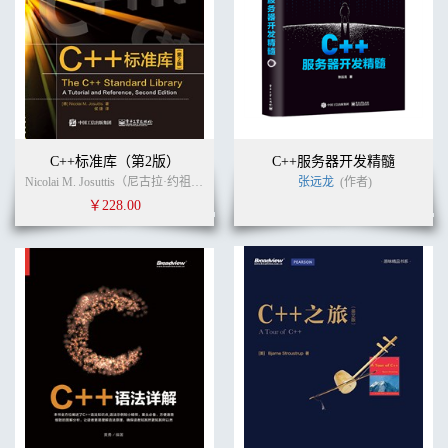
C++标准库（第2版）
C++服务器开发精髓
Nicolai M. Josuttis（尼古拉·约祖蒂斯） (作者)
侯捷
张远龙
侯捷
(译者)
(作者)
￥228.00