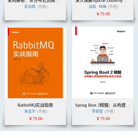
架构解密：从分布式到微服务（第2版）
深入理解Apache Dubbo与实战
吴治辉
(作者)
诣极
林琳
(作者)
￥79.00
RabbitMQ实战指南
Spring Boot 2精髓：从构建小系统到架构分布式大系统
朱忠华
(作者)
李家智
(作者)
￥79.00
￥79.00