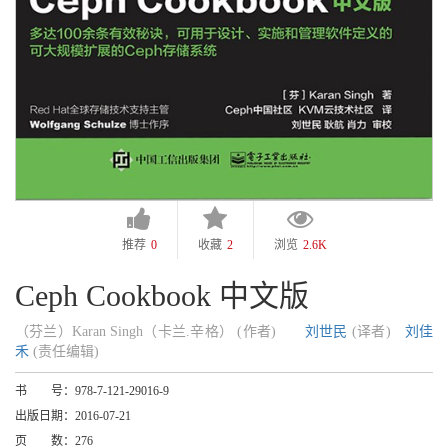
推荐
0
收藏
2
浏览
2.6K
Ceph Cookbook 中文版
（芬兰）Karan Singh（卡兰.辛格） (作者)
刘世民
(译者)
刘佳
禾
(责任编辑)
书 号：
978-7-121-29016-9
出版日期：
2016-07-21
页 数：
276