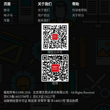
3.9.1 电磁力
页面
关于我们
帮助
3.9.2 投稿私信推送
3.9.3 起飞推广
图书
关于我们
作译者帮助
3.10 社区公约
电子书
用户协议
关于积分
3.11 创作设置
专题
联系我们
3.12 获得B站帮助
3.12.1 帮助中心
3.12.2 人工客服
第4章 常用的视频录制设备
4.1 拍摄设备
微信公众号
4.1.1 手机
4.1.2 微单相机
4.1.3 数码单反相机
4.1.4 运动相机
4.1.5 无人机
4.1.6 数码录像机
微博
4.2 音频采集设备
4.2.1 手机自带的麦克风
版权所有©1998-2016
·
北京博文视点资讯有限公司
·
All Rights Reserved
4.2.2 可通话蓝牙耳机
京ICP备14025786号-1
京ICP证150227号
4.2.3 外置麦克风
出版物经营许可证 新出发 京零字 第 丰140025号
营业执照
4.2.4 有线领夹麦克风
4.2.5 无线领夹麦克风