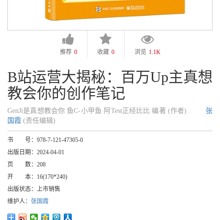
推荐
0
收藏
0
浏览
1.1K
B站运营大揭秘：百万Up主真想
教会你的创作笔记
GenJi是真想教会你 鱼C-小甲鱼 阿Test正经比比 编著 (作者)
张
国霞
(责任编辑)
书 号：
978-7-121-47305-0
出版日期：
2024-04-01
页 数：
208
开 本：
16(170*240)
出版状态：
上市销售
维护人：
张国霞