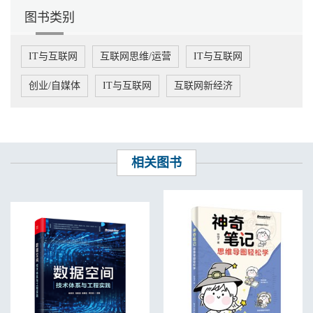
1.10 如何投稿
图书类别
1.10.1 在App端投稿
1.10.2 在网页端投稿
1.10.3 B站剪辑工具——必剪
IT与互联网
互联网思维/运营
IT与互联网
1.11 可投稿内容
1.11.1 视频投稿
创业/自媒体
IT与互联网
互联网新经济
1.11.2 专栏投稿
1.11.3 互动视频投稿
1.11.4 音频投稿
1.11.5 贴纸投稿
1.11.6 视频素材投稿
相关图书
第2章 在B站投稿前要知道的事儿
2.1 什么是人设
2.2 通过三个问题找到适合自己的人设
2.3 什么是好的用户名
2.4 如何策划视频选题
2.4.1 视频与图文的逻辑一样
2.4.2 满足观众的两大基础需求
2.4.3 观点最重要
2.4.4 要让观众乐于分享
2.4.5 借助热门话题、热搜或排行榜
2.4.6 避免出现的内容