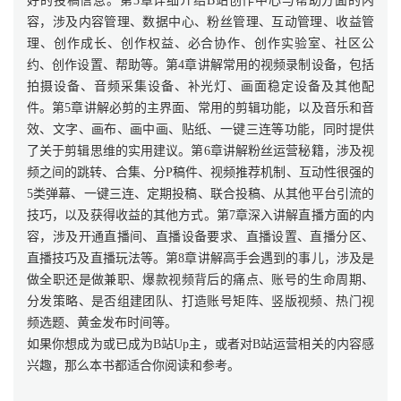
好的投稿信息。第3章详细介绍B站创作中心与帮助方面的内
容，涉及内容管理、数据中心、粉丝管理、互动管理、收益管
理、创作成长、创作权益、必合协作、创作实验室、社区公
约、创作设置、帮助等。第4章讲解常用的视频录制设备，包括
拍摄设备、音频采集设备、补光灯、画面稳定设备及其他配
件。第5章讲解必剪的主界面、常用的剪辑功能，以及音乐和音
效、文字、画布、画中画、贴纸、一键三连等功能，同时提供
了关于剪辑思维的实用建议。第6章讲解粉丝运营秘籍，涉及视
频之间的跳转、合集、分P稿件、视频推荐机制、互动性很强的
5类弹幕、一键三连、定期投稿、联合投稿、从其他平台引流的
技巧，以及获得收益的其他方式。第7章深入讲解直播方面的内
容，涉及开通直播间、直播设备要求、直播设置、直播分区、
直播技巧及直播玩法等。第8章讲解高手会遇到的事儿，涉及是
做全职还是做兼职、爆款视频背后的痛点、账号的生命周期、
分发策略、是否组建团队、打造账号矩阵、竖版视频、热门视
频选题、黄金发布时间等。
如果你想成为或已成为B站Up主，或者对B站运营相关的内容感
兴趣，那么本书都适合你阅读和参考。