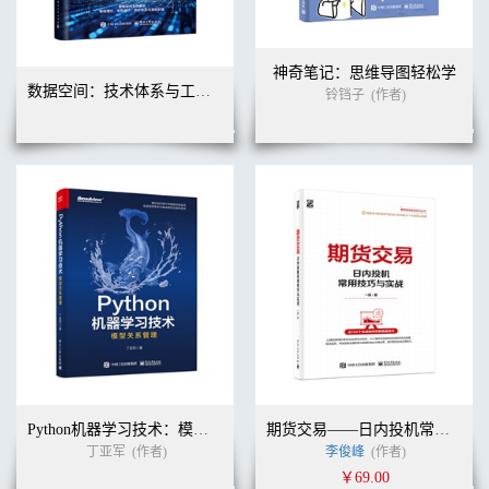
2.5 如何创作视频
2.5.1 尽量在前10秒内给出精彩预告
2.5.2 巧用钩子做视频开头
神奇笔记：思维导图轻松学
2.5.3 写拍摄要点
数据空间：技术体系与工程实践
铃铛子
(作者)
2.5.4 构思拍摄细节
2.5.5 开始视频录制
2.5.6 视频剪辑
2.6 如何填写更好的投稿信息
2.6.1 视频封面
2.6.2 视频标题
2.6.3 视频类型和分区
2.6.4 视频标签
2.6.5 填写视频简介
2.6.6 定时发布
2.6.7 二创设置
2.6.8 更多设置
第3章 创作中心与帮助
3.1 内容管理
Python机器学习技术：模型关系管理
期货交易——日内投机常用技巧与实战
3.1.1 稿件管理
丁亚军
(作者)
李俊峰
(作者)
3.1.2 申诉管理
3.1.3 字幕管理
￥69.00