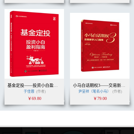
3.2 数据中心
3.3 粉丝管理
3.4 互动管理
3.4.1 评论管理
3.4.2 弹幕管理
3.5 收益管理
3.5.1 收益中心
3.5.2 创作激励计划
3.5.3 充电计划
3.5.4 悬赏带货平台
3.5.5 任务广场
3.5.6 花火平台
3.5.7 模板激励
3.6 创作成长
基金定投——投资小白盈利指南
小马白话期权3——交易新手入门指南（全彩）
3.6.1 任务成就
于佳蓉
(作者)
尹呈祥（笔名小马）
(作者)
3.6.2 创作学院
3.7 创作权益
￥69.80
￥79.00
3.7.1 兑换商城
3.7.2 版权保护
3.7.3 B站官方认证
3.8 必合协作
3.9 创作实验室