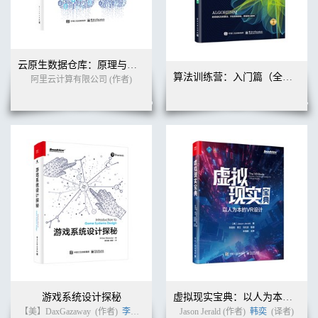
云原生数据仓库：原理与实践
算法训练营：入门篇（全彩版）
阿里云计算有限公司 (作者)
游戏系统设计探秘
虚拟现实宝典：以人为本的VR设计
【美】DaxGazaway
(作者)
李天颀
李享
(译者)
Jason Jerald (作者)
韩奕
(译者)