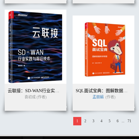
云联接：SD-WAN行业实践与前沿技术
SQL面试宝典：图解数据库求职题（全彩）
袁初成 (作者)
孟丽娟
(作者)
1
2
3
4
5
6
...
71