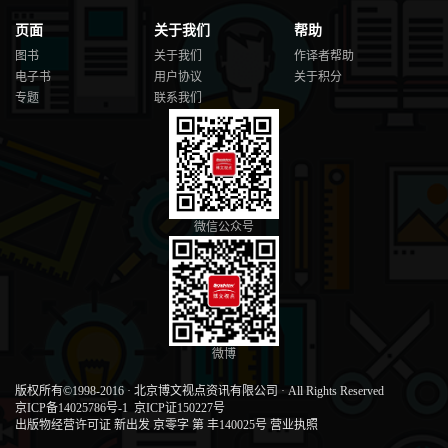
页面
关于我们
帮助
图书
关于我们
作译者帮助
电子书
用户协议
关于积分
专题
联系我们
微信公众号
微博
版权所有©1998-2016
·
北京博文视点资讯有限公司
·
All Rights Reserved
京ICP备14025786号-1
京ICP证150227号
出版物经营许可证 新出发 京零字 第 丰140025号
营业执照