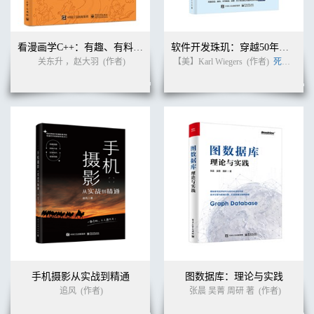
看漫画学C++：有趣、有料、好玩、好用（全彩入门版）
软件开发珠玑：穿越50年软件往事的60条戒律
关东升 ，赵大羽
(作者)
【美】Karl Wiegers
(作者)
死月
(译者
手机摄影从实战到精通
图数据库：理论与实践
追风
(作者)
张晨 吴菁 周研 著
(作者)