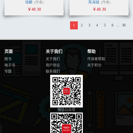
徐麟
(作者)
陈海城
(作者)
￥48.30
￥48.30
1
2
3
4
5
6
...
30
页面
关于我们
帮助
图书
关于我们
作译者帮助
电子书
用户协议
关于积分
专题
联系我们
微信公众号