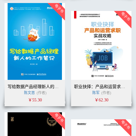
写给数据产品经理新人的工作笔记
职业抉择：产品和运营求职实战攻略
陈文思
(作者)
陈军
(作者)
￥55.30
￥62.30