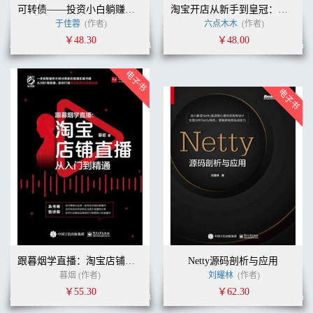
可转债——投资小白躺赚指南
淘宝开店从新手到皇冠：开店+装修+推广+运营一本通（第3版）
于佳蓉
(作者)
六点木木
(作者)
￥48.30
￥48.00
跟暮烟学直播：淘宝店铺直播从入门到精通
Netty源码剖析与应用
暮烟 (作者)
刘耀林
(作者)
￥55.30
￥62.30