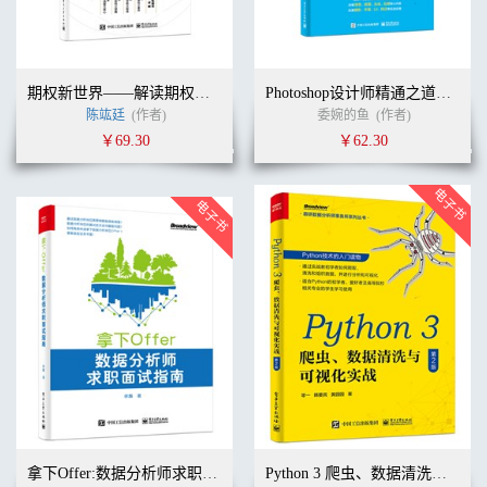
期权新世界——解读期权动态调整与策略实战（精装）
Photoshop设计师精通之道：摄影+平面+UI+网店实战全解
陈竑廷
(作者)
委婉的鱼
(作者)
￥69.30
￥62.30
拿下Offer:数据分析师求职面试指南
Python 3 爬虫、数据清洗与可视化实战（第2版）