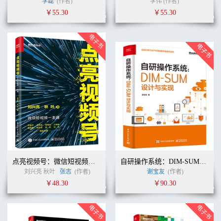
李磊
(作者)
李伟 (作者)
￥55.30
￥55.30
点亮视频号：微信短视频一本通
自研操作系统：DIM-SUM设计与实现
刘兴亮 秋叶
张志
(作者)
谢宝友
(作者)
￥48.30
￥90.30