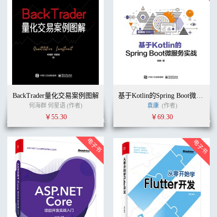
BackTrader量化交易案例图解
基于Kotlin的Spring Boot微服务实战
何海群 何星语 (作者)
袁康
(作者)
￥55.30
￥69.30