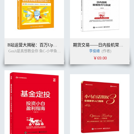
B站运营大揭秘：百万Up主真想教会你的创作笔记
期货交易——日内投机常用技巧与实战
GenJi是真想教会你 鱼C-小甲鱼 阿Test正经比比 编著
李俊峰
(作者)
(作者)
￥69.00