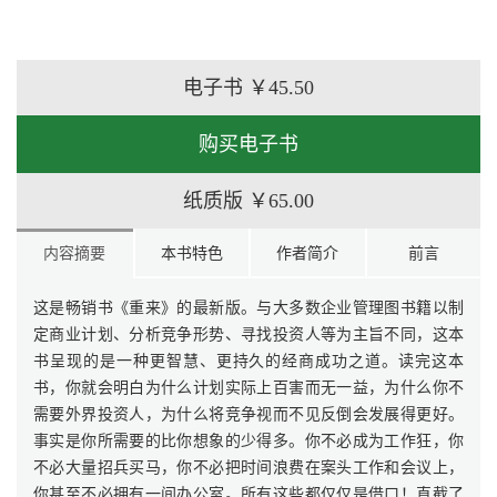
电子书
￥45.50
购买电子书
纸质版
￥65.00
内容摘要
本书特色
作者简介
前言
这是畅销书《重来》的最新版。与大多数企业管理图书籍以制
定商业计划、分析竞争形势、寻找投资人等为主旨不同，这本
书呈现的是一种更智慧、更持久的经商成功之道。读完这本
书，你就会明白为什么计划实际上百害而无一益，为什么你不
需要外界投资人，为什么将竞争视而不见反倒会发展得更好。
事实是你所需要的比你想象的少得多。你不必成为工作狂，你
不必大量招兵买马，你不必把时间浪费在案头工作和会议上，
你甚至不必拥有一间办公室。所有这些都仅仅是借口！直截了