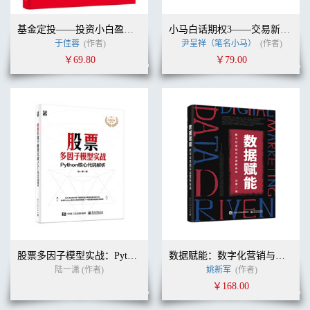
基金定投——投资小白盈利指南
小马白话期权3——交易新手入门指南（全彩）
于佳蓉
(作者)
尹呈祥（笔名小马）
(作者)
￥69.80
￥79.00
股票多因子模型实战：Python核心代码解析
数据赋能：数字化营销与运营新实战
陆一潇 (作者)
姚新军
(作者)
￥168.00