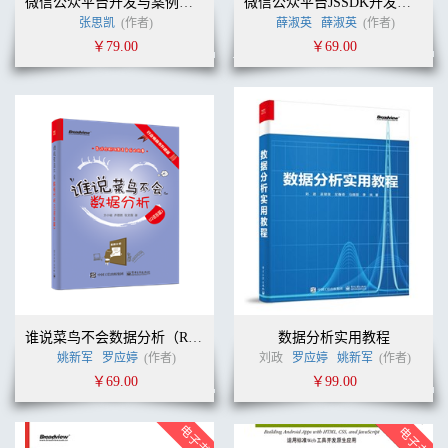
微信公众平台开发与案例分析(含DVD光盘1张)
微信公众平台JSSDK开发实战——公众号与HTML5混合模式揭秘
张思凯
(作者)
薛淑英
薛淑英
(作者)
￥79.00
￥69.00
谁说菜鸟不会数据分析（R语言篇）
数据分析实用教程
姚新军
罗应婷
(作者)
刘政
罗应婷
姚新军
(作者)
￥69.00
￥99.00