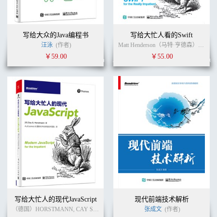
写给大众的Java编程书
写给大忙人看的Swift
汪泳
(作者)
Matt Henderson（马特·亨德森）,Dave Wood（戴夫·伍德） (作者)
￥59.00
￥55.00
写给大忙人的现代JavaScript
现代前端技术解析
（德国）HORSTMANN, CAY S. (作者)
浙江阿里巴巴聚橙技术发展有限公司
张成文
(作者)
(