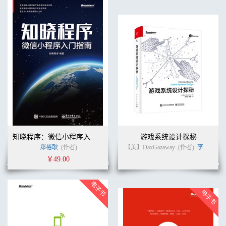
知晓程序：微信小程序入门指南
游戏系统设计探秘
郑裕耿
(作者)
【美】DaxGazaway
(作者)
李天颀
￥49.00