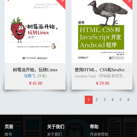
树莓派开始，玩转Linux
使用HTML、CSS和JavaScript开发Android程序（第2版）
张腾飞
(作者)
Jonathan Stark（乔纳森.斯塔克）Brian Jepson（ 布莱恩.杰普森） (作者)
￥45.00
￥29.00
1
2
3
4
5
6
页面
关于我们
帮助
图书
关于我们
作译者帮助