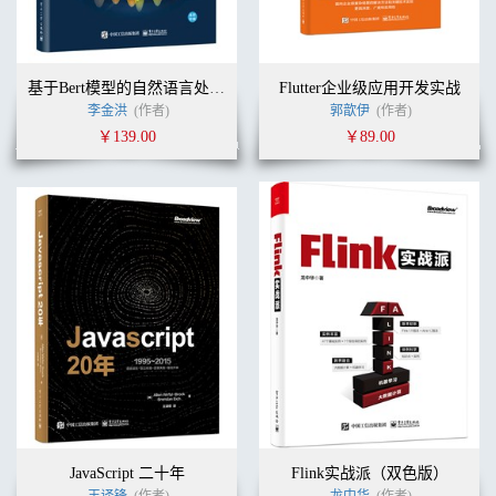
12.5 有条件处理 451
12.6 PROC SQL 简介 453
第13 章 SAS 宏编程 458
基于Bert模型的自然语言处理实战
Flutter企业级应用开发实战
13.1 SAS 宏简介 458
李金洪
(作者)
郭歆伊
(作者)
13.2 熟悉SAS 宏变量 459
￥139.00
￥89.00
13.3 如何编译宏语言 469
13.4 宏程序简介 474
13.5 在数据操作中使用宏（案例研究） 479
13.6 间接引用宏变量 494
第14 章 SAS Enterprise Guide 操作应用 497
14.1 SAS Enterprise Guide 简介 497
14.2 SAS Enterprise Guide 上机练习 498
JavaScript 二十年
Flink实战派（双色版）
王译锋
(作者)
龙中华
(作者)