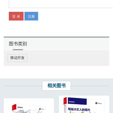
5.5 可变换为线性回归的曲线回归 174
第6 章 Logistic 回归 175
6.1 交叉表分析 175
6.2 一元Logistic 回归 184
6.3 多元Logistic 回归 192
6.4 有交互效应的多元Logistic 回归 196
图书类别
第7 章 主成分分析与因子分析 202
7.1 主成分分析的概念与原理 202
7.2 主成分分析SAS 实例 209
移动开发
7.3 因子分析 219
7.4 因子分析SAS 实例 227
第8 章 聚类分析 234
8.1 聚类与分类的区别 234
8.2 案例：消费者分类问题 234
相关图书
8.3 聚类分析概述 235
8.4 层次聚类 240
8.5 K 均值聚类 246
8.6 确定聚类数 256