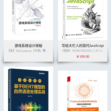
第9 章 判别分析 266
9.1 判别分析基础 266
9.2 距离判别法 269
9.3 贝叶斯判别法 279
9.4 Fisher 判别法 301
第10 章 时间序列分析 310
10.1 时间序列基础 310
10.2 描述性分析与预测方法 315
游戏系统设计探秘
写给大忙人的现代JavaScript
10.3 平稳序列的预测 327
【美】DaxGazaway
(作者)
李天颀
李享
(译者)
（德国）HORSTMANN, CAY S. (作者)
10.4 趋势序列的预测 335
10.5 复合序列的预测 351
￥109.00
第11 章 SAS 编程基础 375
11.1 SAS 基础 375
11.2 使用SAS 分析数据 387
11.3 SAS 处理数据集原理 413
第12 章 SAS 编程进阶 423
12.1 读取原始数据（文本）文件 423
12.2 访问Excel 工作表 436
12.3 创建自定义格式 438
12.4 使用SAS 函数 440