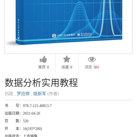
推荐
0
收藏
0
浏览
561
数据分析实用教程
刘政 ,
罗应婷
,
姚新军
(作者)
书 号：
978-7-121-40813-7
出版日期：
2021-04-26
页 数：
520
开 本：
16(185*260)
出版状态：
上市销售