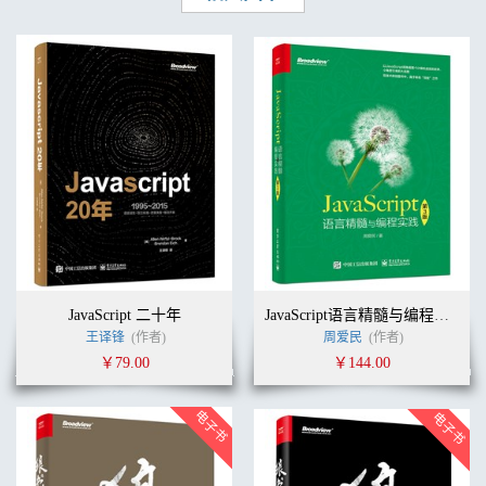
3.10 可选参数 72
3.11 默认参数 73
3.12 Rest 参数与扩展运算符 73
3.13 解构模拟命名参数 75
3.14 函数提升 76
3.15 抛出异常 79
3.16 捕获异常 79
3.17 finally 子句 81
练习题 82
第 4 章 面向对象编程 85
4.1 JavaScript 方法 87
4.2 原型（prototype） 88
4.3 构造函数 91
4.4 类句法 93
4.5 getter 和 setter 94
JavaScript 二十年
JavaScript语言精髓与编程实践（第3版）
4.6 实例域和私有方法 95
王译锋
(作者)
周爱民
(作者)
4.7 静态方法和域 96
￥79.00
￥144.00
4.8 子类 97
4.9 重写方法 99
4.10 构建子类 100
4.11 类表达式 101
4.12 this 的指向 102
练习题 106