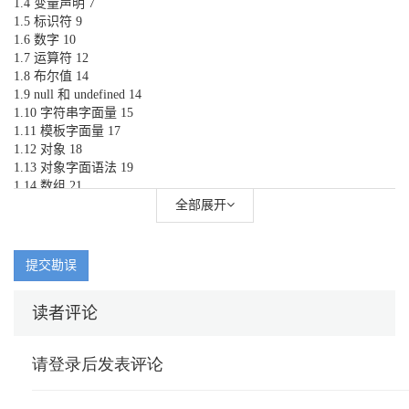
1.4 变量声明 7
1.5 标识符 9
1.6 数字 10
1.7 运算符 12
1.8 布尔值 14
1.9 null 和 undefined 14
1.10 字符串字面量 15
1.11 模板字面量 17
1.12 对象 18
1.13 对象字面语法 19
1.14 数组 21
1.15 JSON 22
全部展开
1.16 解构 23
1.17 高级解构 25
1.17.1 对象解构详谈 26
提交勘误
1.17.2 剩余参数声明 26
1.17.3 默认值 27
读者评论
练习题 27
第 2 章 控制结构 29
2.1 表达式和语句 31
2.2 自动分号插入 33
2.3 分支 36
2.4 布尔值转换 38