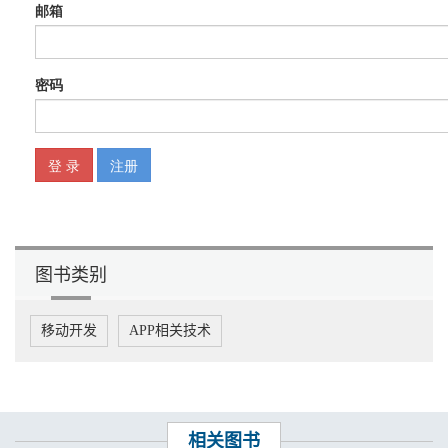
2.5 数值比较 39
2.6 混合比较 40
2.7 布尔运算符 42
2.8 switch 语句 44
2.9 while 和 do 循环 45
2.10 for 循环 46
2.10.1 传统 for 循环 46
2.10.2 for-of 循环 47
2.10.3 for-in 循环 48
2.11 跳出(Break)与跳过(Continue) 50
2.12 捕获异常 52
练习题 54
第 3 章 函数与函数式编程 57
图书类别
3.1 函数声明 59
3.2 高阶函数 61
3.3 函数字面量 61
移动开发
APP相关技术
3.4 箭头函数 62
3.5 函数数组处理 64
3.6 闭包 65
3.7 固定对象 67
3.8 严格模式 69
3.9 测试参数类型 71
相关图书