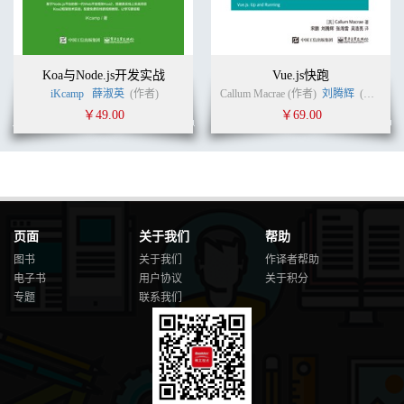
6.11 分组 143
6.12 正则表达式相关的字符串方法 145
6.13 关于正则替换的更多内容 147
6.14 奇异特性 148
Koa与Node.js开发实战
Vue.js快跑
练习题 150
iKcamp
薛淑英
(作者)
Callum Macrae (作者)
刘腾辉
(译者)
第 7 章 数组与集合 153
￥49.00
￥69.00
7.1 创建数组 155
7.2 长度和索引属性 157
7.3 删除和新增元素 158
7.4 其他数组操作 160
7.5 生成元素 162
7.6 查找元素 163
7.7 访问所有的元素 164
页面
关于我们
帮助
7.8 稀疏数组 166
图书
关于我们
作译者帮助
7.9 减少 168
电子书
用户协议
关于积分
7.10 Map 171
专题
联系我们
7.11 Set 173
7.12 Weak Map 和 Set 174
7.13 Typed Array 175
7.14 数组缓冲区 178
练习题 179
第 8 章 国际化 183