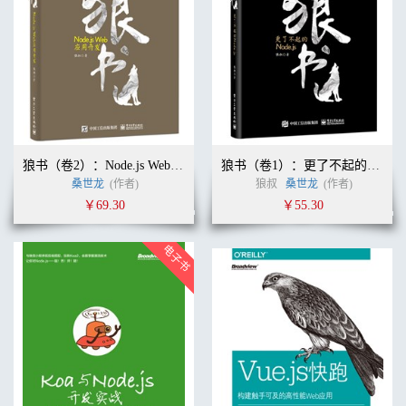
第 5 章 数字和日期 109
5.1 数字字面量 111
5.2 数字格式化 112
5.3 数字解析 113
5.4 数字方法和常量 114
5.5 数学运算方法和常量 115
5.6 大整数 116
5.7 构造日期 117
5.8 日期函数和方法 121
狼书（卷2）：Node.js Web应用开发
狼书（卷1）：更了不起的Node.js
5.9 日期格式化 122
桑世龙
(作者)
狼叔
桑世龙
(作者)
练习题 123
￥69.30
￥55.30
第 6 章 字符串和正则表达式 125
6.1 字符串和码位序列的转换 127
6.2 字符串子集 128
6.3 其他字符串方法 130
6.4 带标签的模版字面量 133
6.5 原始模版字面量 134
6.6 正则表达式 135
6.7 正则表达式字面量 139
6.8 修饰符（标记） 139
6.9 正则表达式和 Unicode 编码 140
6.10 RegExp 类方法 142