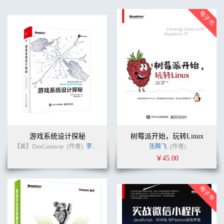
游戏系统设计探秘
树莓派开始，玩转Linux
【美】DaxGazaway
(作者)
李天颀
李享
(译者)
张腾飞
(作者)
￥45.00