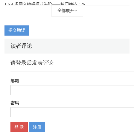
1.6.4 多图文编辑模式进阶——独门绝技 / 26
1.6.5 多图文编辑模式——终极大法 / 29
全部展开
第2章 微信服务号开发基础 / 32
2.1 微信平台工作原理 / 32
2.2 服务号接入 / 42
提交勘误
2.3 开发调试环境搭建 / 46
2.3.1 使用Eclipse和Xdebug调试PHP代码 / 47
读者评论
2.3.2 使用模拟器调试微信程序代码 / 52
2.4 产生我们自己的菜单 / 57
2.5 自定义消息回复功能的开发实现 / 71
第3章 微信商城开发 / 92
3.1 商城首页开发 / 92
3.2.1 网页模板 / 93
3.2.2 首页广告轮播 / 100
3.2.3 推荐商品列表 / 106
3.2.4 页脚部分 / 111
3.2 商城用户中心 / 112
3.2.1 用户中心首页功能 / 113
3.2.2 收货地址管理功能 / 128
3.3 商品详情页面 / 135
3.4 购物车和支付流程 / 139
3.4.1 购物车 / 139