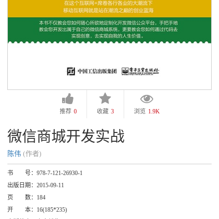
推荐
0
收藏
3
浏览
1.9K
微信商城开发实战
陈伟
(作者)
书 号：
978-7-121-26930-1
出版日期：
2015-09-11
页 数：
184
开 本：
16(185*235)