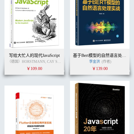
写给大忙人的现代JavaScript
基于Bert模型的自然语言处理实战
（德国）HORSTMANN, CAY S. (作者)
浙江阿里巴巴聚橙技术发展有限公司
李金洪
(作者)
(
￥109.00
￥139.00