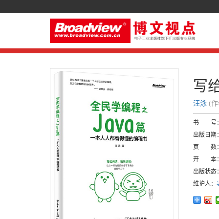
写给
汪泳
(
书 号
出版日期
页 数
开 本
出版状态
维护人：