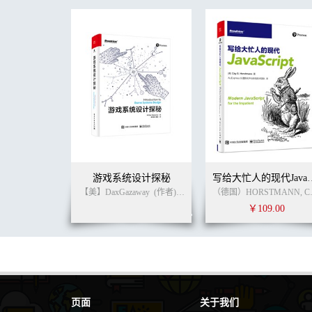
第8节 我会更快一点 / 106
第9节 我会告诉你它是几位数 / 108
第10节 我会复杂的数学计算 / 110
-
第5章 你还应该知道的一些事
第1节 1加1等于几 / 114
第2节 数字不够用了怎么办 / 115
第3节 数值到底是多少 / 118
第4节 字符是怎么回事 / 119
第5节 汉字也能做加法 / 121
第6节 表格数据怎么存储 / 124
第7节 数字变成图案 / 127
第8节 字符太多怎么办 / 131
游戏系统设计探秘
写给大忙人的现代
第9节 键盘输入的另一种方式 / 134
【美】DaxGazaway
(作者)
李天颀
李享
(译者)
（德国）H
第10节 电脑机器人 / 137
￥109.00
-
第6章 开始编写自己的程序
第1节 计算自幂数程序 / 141
第2节 计算学生平均成绩程序 / 144
第3节 收银柜台收款程序 / 148
第4节 计算个人所得税程序 / 150
第5节 验证哥德巴赫猜想程序 / 155
页面
关于我们
第6节 计算员工奖金提成程序 / 158