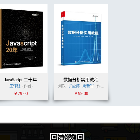
JavaScript 二十年
数据分析实用教程
王译锋
(作者)
刘政
罗应婷
姚新军
(作者)
￥79.00
￥99.00