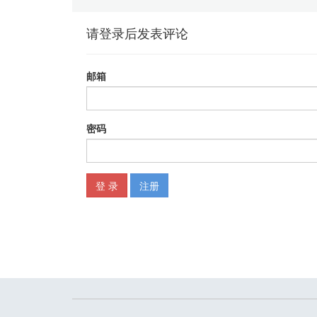
第10节 一年到底有多少天 / 058
-
第3章 电脑一点儿也不累
第1节 自增和自减 / 061
第2节 我可以一直说下去 / 063
第3节 我会自己数数 / 066
第4节 我会自己停下来 / 068
第5节 你要我停我就停 / 070
第6节 我可以轻松做累加 / 073
第7节 我很简单也很强大 / 075
第8节 7和7的倍数 / 077
第9节 让数字排成队 / 080
第10节 让排队的数字站出来 / 084
-
第4章 电脑会的还有很多
第1节 我会画美丽的图案 / 088
第2节 我会说有标点符号的话 / 090
第3节 我会输出乘法口诀表 / 092
第4节 我会输出英文字母表 / 094
第5节 我会让数字按大小排队 / 097
第6节 我会让字母也排队 / 101
第7节 我会判断质数 / 104