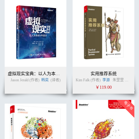
虚拟现实宝典：以人为本的VR设计
实用推荐系统
Jason Jerald (作者)
韩奕
(译者)
Kim Falk (作者)
李源
朱罡罡
温睿
(
￥119.00