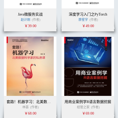
Java微服务实战
深度学习入门之PyTorch
赵计刚
(作者)
廖星宇
(作者)
￥39.00
￥49.00
套路！机器学习：北美数据科学家的私房课
用商业案例学R语言数据挖掘
林荟
(作者)
经管之家
(作者)
￥68.00
￥69.00