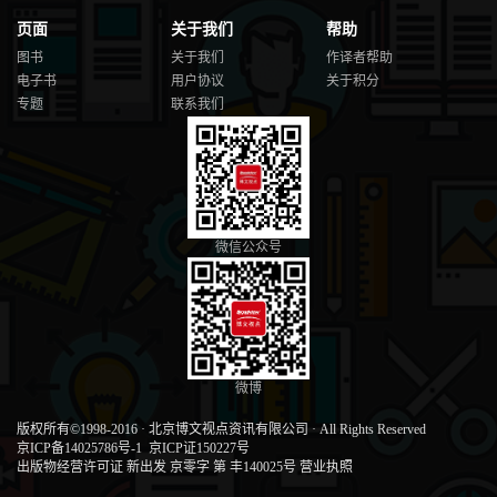
页面
关于我们
帮助
图书
关于我们
作译者帮助
电子书
用户协议
关于积分
专题
联系我们
微信公众号
微博
版权所有©1998-2016
·
北京博文视点资讯有限公司
·
All Rights Reserved
京ICP备14025786号-1
京ICP证150227号
出版物经营许可证 新出发 京零字 第 丰140025号
营业执照