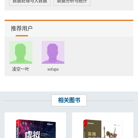
数据处理与大数据
数据分析与统计
7.2.2 启动Consul集群 97
7.2.3 启动Consul-UI 99
7.3 使用Consul实现服务注册与服务发现 100
7.3.1 搭建项目框架 100
7.3.2 配置服务注册信息 102
推荐用户
7.3.3 实现服务启动注册 104
7.3.4 实现服务发现 106
7.4 服务部署测试 108
7.4.1 编写测试类 108
7.4.2 服务打包部署 109
7.4.3 运行测试 111
凌空一叶
sofapa
7.5 使用Consul与Actuator实现健康检查 111
7.5.1 健康检查机制 111
7.5.2 健康检查查错思路 111
7.6 再学一招：Consul健康检查分类及原理 112
第8章 微服务配置管理 114
相关图书
8.1 初识Archaius 114
8.1.1 为什么要使用Archaius 114
8.1.2 Archaius原理 114
8.2 使用Consul-KV实现配置集中管理 115
8.3 使用Archaius实现动态获取配置 116
8.3.1 搭建项目框架 116