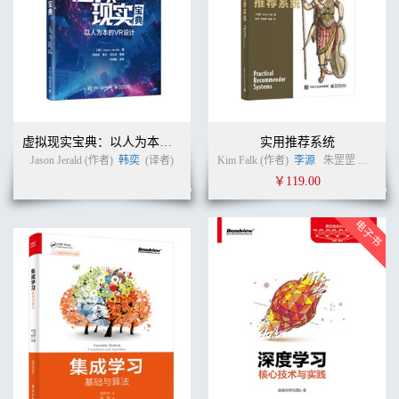
8.3.2 创建配置信息读取源 118
8.3.3 实现服务启动时读取配置信息 120
8.3.4 动态获取配置信息 122
8.3.5 将配置信息动态加入Spring属性源的思路 123
8.4 再学一招：Archaius关键源码解析 123
8.4.1 构造动态属性源 123
8.4.2 动态获取属性 127
第9章 微服务进程间通信 129
虚拟现实宝典：以人为本的VR设计
实用推荐系统
9.1 常见的三种服务通信技术 129
9.2 创建一个简单的被调用服务 130
Jason Jerald (作者)
韩奕
(译者)
Kim Falk (作者)
李源
朱罡罡
温睿
(
9.2.1 搭建项目框架 130
￥119.00
9.2.2 实现一个简单的被调用接口 132
9.3 使用OkHttp实现服务通信 134
9.3.1 搭建项目框架 134
9.3.2 创建OkHttp调用实体类 135
9.3.3 实现服务通信功能 136
9.3.4 SpringBoot指定服务启动端口的三种姿势 138
9.4 使用AsyncHttpClient实现服务通信 139
9.4.1 搭建项目框架 139
9.4.2 创建AsyncHttpClient调用实体类 139
9.4.3 实现服务通信功能 140
9.5 使用Retrofit实现服务通信 141
9.5.1 搭建项目框架 141