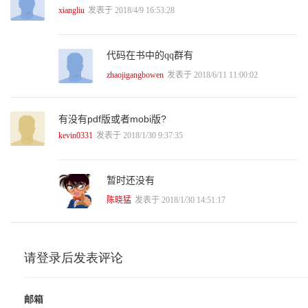
4.2 多数据源 38
xiangliu
发表于 2018/4/9 16:53:28
4.2.1 建库和建表 39
4.2.2 使用Mybatis-Generator生成数据访问层 40
4.2.3 结合AbstractRoutingDataSource实现动态数据源 41
代码在书中的qq群有
4.2.4 使用AOP简化数据源选择功能 47
4.2.5 实现多数据源的步骤总结 48
zhaojigangbowen
发表于 2018/6/11 11:00:02
4.3 再学一招：Mybatis-Generator基本用法 49
第5章 微服务缓存系统 52
5.1 常用的缓存技术 52
有没有pdf版或者mobi版?
5.1.1 本地缓存与分布式缓存 52
kevin0331
发表于 2018/1/30 9:37:35
5.1.2 Memcached与Redis 53
5.2 Redis2.x客户端分片 53
5.2.1 安装Redis 53
暂时还没有
5.2.2 SpringBoot集成ShardJedis 54
5.3 Redis3.x集群 59
陈晓猛
发表于 2018/1/30 14:51:17
5.3.1 搭建Redis集群 59
5.3.2 SpringBoot集成JedisCluster 62
5.3.3 JedisCluster关键源码解析 64
5.4 再学一招：使用GuavaCache实现本地缓存 66
第6章 SpringBoot启动源码解析 69
6.1 创建SpringApplication实例 70
6.1.1 判断是否是Web环境 71
6.1.2 创建并初始化ApplicationInitializer列表 71