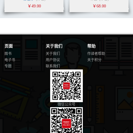
10.2.1 搭建项目框架 167
￥49.00
￥68.00
10.2.2 创建AsyncHttpClient调用实体类 170
10.2.3 服务通信框架集成服务降级容错功能 171
10.2.4 验证服务降级容错功能 173
10.3 搭建Hystrix监控系统 176
10.3.1 使用Hystrix-Metrics-Event-Stream发布监控信息 176
10.3.2 使用Hystrix-Dashboard展示监控信息 177
10.3.3 使用Turbine聚合监控信息 179
页面
关于我们
帮助
10.1 再学一招：Hystrix常用配置 184
图书
关于我们
作译者帮助
10.1.1 设置配置参数的两种方法 184
电子书
用户协议
关于积分
10.4.2 常见配置项的配置方式 184
专题
联系我们
第11章 微服务日志系统 187
11.1 初识ELK 187
11.1.1 为什么要用ELK 187
11.1.2 ELK最常用的两种架构 188
11.2 搭建ELK系统 189
11.2.1 安装配置启动Redis 190
11.2.2 安装配置启动Elasticsearch 190
微信公众号
11.2.3 安装配置启动Logstash-Shipper 192
11.2.4 安装配置启动Logstash-Indexer 194
11.2.5 安装配置启动Kibana 195
11.3 使用LogbackAppender发送日志 196
11.3.1 搭建项目框架 196