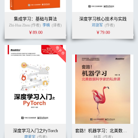
9.5.2 创建调用接口并实例化接口 141
9.5.3 实现服务通信功能 143
9.6 再学一招：Retrofit源码解析 143
集成学习：基础与算法
深度学习核心技术与实践
9.6.1 构造RestAdapter 144
Zhi-Hua Zhou (作者)
李楠
(译者)
邓澍军
(作者)
9.6.2 初始化RestAdapter.Builder属性 146
￥89.00
￥79.00
9.6.3 创建RestAdapter实例 149
9.6.4 构造请求方法的接口类 150
9.6.5 校验service接口的合法性 151
9.6.6 使用动态代理创建对象 152
9.6.7 进行请求调用 152
9.6.8 获取RestMethodInfo实例 154
9.6.9 进行方法调用 154
9.6.10 加载RestMethodInfo的剩余属性 156
9.6.11 构建请求参数retrofit.client.Request 160
9.6.12 利用clientProvider进行真正的调用 161
9.6.13 处理响应 162
第10章 微服务降级容错 163
10.1 初识Hystrix 163
10.1.1 为什么要使用Hystrix 163
10.1.2 Hystrix工作原理 164
10.1.3 Hystrix执行流程 166
深度学习入门之PyTorch
套路！机器学习：北美数据科学家的私房课
10.2 使用Hystrix实现服务降级容错 167
廖星宇
(作者)
林荟
(作者)