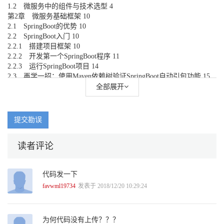
1.2 微服务中的组件与技术选型 4
第2章 微服务基础框架 10
2.1 SpringBoot的优势 10
2.2 SpringBoot入门 10
2.2.1 搭建项目框架 10
2.2.2 开发第一个SpringBoot程序 11
2.2.3 运行SpringBoot项目 14
2.3 再学一招：使用Maven依赖树验证SpringBoot自动引包功能 15
第3章 微服务文档输出 17
全部展开
3.1 Swagger概述 17
3.2 如何使用Swagger 17
3.2.1 搭建项目框架 17
提交勘误
3.2.2 SpringBoot集成Swagger 18
3.2.3 分析Swagger生成的API文档 23
读者评论
3.2.4 使用Swagger进行接口调用 23
3.3 再学一招：使用Lombok消除POJO类模板代码 24
第4章 微服务数据库 26
代码发一下
4.1 单数据源 26
4.1.1 搭建项目框架 26
favwml19734
发表于 2018/12/20 10:29:24
4.1.2 建库和建表 27
4.1.3 使用Mybatis-Generator生成数据访问层 27
4.1.4 SpringBoot集成Mybatis 29
为何代码没有上传？？？