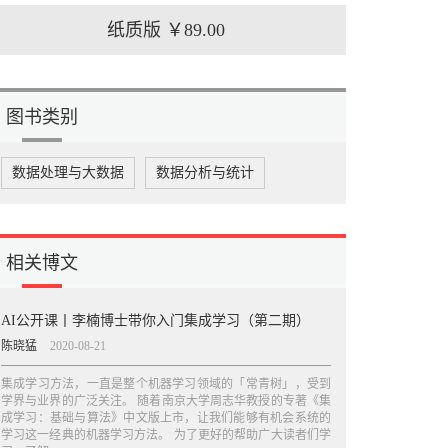
纸质版
￥89.00
图书类别
数据处理与大数据
数据分析与统计
相关博文
AI公开课丨李楠博士带你入门集成学习（第二期）
陈晓猛
2020-08-21
集成学习方法，一直是整个机器学习领域的「常青树」，受到
学界与业界的广泛关注。 随着南京大学周志华教授的专著《集
成学习：基础与算法》中文版上市，让我们能够有机会系统的
学习这一经典的机器学习方法。 为了更好的帮助广大读者们学