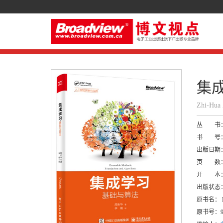
集
Zhi-Hu
丛 书
书 号
出版日期
页 数
开 本
出版状态
原书名：
E
原书号：