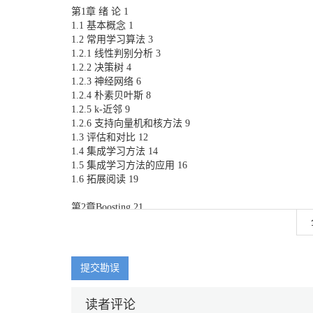
第1章 绪 论 1
1.1 基本概念 1
1.2 常用学习算法 3
1.2.1 线性判别分析 3
1.2.2 决策树 4
1.2.3 神经网络 6
1.2.4 朴素贝叶斯 8
1.2.5 k-近邻 9
1.2.6 支持向量机和核方法 9
1.3 评估和对比 12
1.4 集成学习方法 14
1.5 集成学习方法的应用 16
1.6 拓展阅读 19
第2章Boosting 21
2.1 Boosting 过程 21
2.2 AdaBoost 算法 22
2.3 说明性举例 26
2.4 理论探讨 29
提交勘误
2.4.1 基本分析 29
2.4.2 间隔解释 30
读者评论
2.4.3 统计视角 32