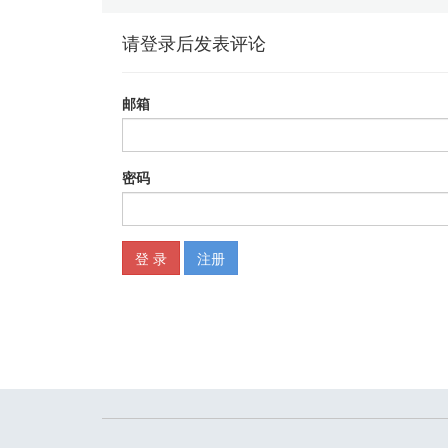
2.5 多分类问题 35
2.6 容噪能力 37
2.7 拓展阅读 40
第3章Bagging 43
3.1 两种集成范式 43
3.2 Bagging 算法 44
3.3 说明性举例 45
3.4 理论探讨 48
3.5 随机树集成 52
3.5.1 随机森林 52
3.5.2 随机化谱 55
3.5.3 随机森林用于密度估计 56
3.5.4 随机森林用于异常检测 58
3.6 拓展阅读 60
第4章结合方法 61
4.1 结合带来的益处 61
4.2 均值法 62
4.2.1 简单平均法 62
4.2.2 加权平均法 63
4.3 投票法 65