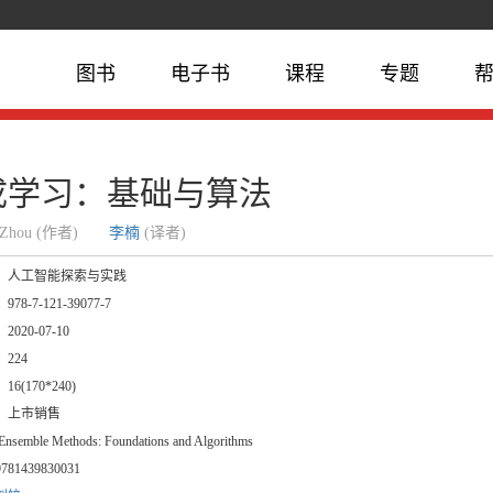
图书
电子书
课程
专题
成学习：基础与算法
a Zhou (作者)
李楠
(译者)
：
人工智能探索与实践
：
978-7-121-39077-7
：
2020-07-10
：
224
：
16(170*240)
：
上市销售
nsemble Methods: Foundations and Algorithms
9781439830031