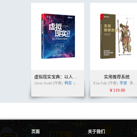
4.3.1 绝对多数投票法 65
4.3.2 相对多数投票法 66
4.3.3 加权投票法 67
4.3.4 软投票法 68
4.3.5 理论探讨 70
4.4 学习结合法 76
4.4.1 Stacking 76
4.4.2 无限集成 78
4.5 其他结合方法 79
4.5.1 代数法 80
4.5.2 行为知识空间法 81
4.5.3 决策模板法 81
4.6 相关方法 82
虚拟现实宝典：以人为本的VR设计
实用推荐系统
4.6.1 纠错输出编码法 82
Jason Jerald (作者)
韩奕
(译者)
Kim Falk (作者)
李源
朱罡罡
4.6.2 动态分类器选择法 85
￥119.00
4.6.3 混合专家模型 86
4.7 拓展阅读 87
第5章多样性 91
5.1 集成多样性 91
5.2 误差分解 92
5.2.1 误差-分歧分解 92
页面
关于我们
5.2.2 偏差-方差-协方差分解 94