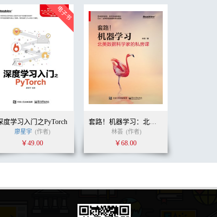
深度学习入门之PyTorch
套路！机器学习：北美数据科学家的私房课
廖星宇
(作者)
林荟
(作者)
￥49.00
￥68.00