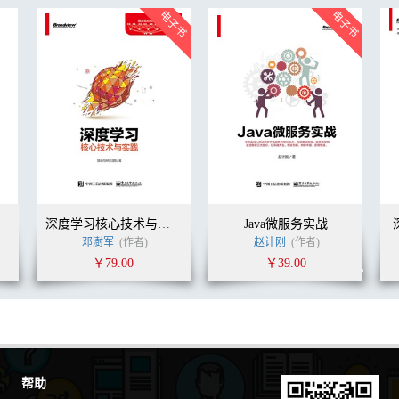
深度学习核心技术与实践
Java微服务实战
温睿
(译者)
邓澍军
(作者)
赵计刚
(作者)
￥79.00
￥39.00
帮助