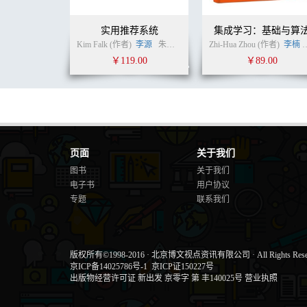
7.2.1 整合 55
7.3 自下而上和自上而下的过程 55
实用推荐系统
集成学习：基础与算
7.4 传入和传出 56
Kim Falk (作者)
李源
朱罡罡
温睿
Zhi-Hua Zhou (作者)
(译者)
李楠
7.5 迭代感知过程 56
￥119.00
￥89.00
7.6 潜意识和意识 58
7.7 本能的、行为的、反射的、情感的
过程 58
7.7.1 本能过程 59
7.7.2 行为过程 59
7.7.3 反射过程 59
7.7.4 情感过程 60
页面
关于我们
7.8 心智模型 60
图书
关于我们
7.9 神经语言规划 61
电子书
用户协议
7.9.1 NLP交流模型 62
专题
联系我们
7.9.2 外部刺激 62
7.9.3 过滤器 63
7.9.4 内部状态 64
8 感知模态 65
版权所有©1998-2016
·
北京博文视点资讯有限公司
·
All Rights Res
8.1 看 65
京ICP备14025786号-1
京ICP证150227号
8.1.1 视觉系统 65
出版物经营许可证 新出发 京零字 第 丰140025号
营业执照
8.1.2 亮度和明度 68
8.1.3 颜色 70