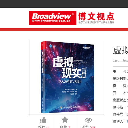
虚
Jason J
书 号
出版日期
页 数
开 本
出版状态
原书名：
T
原书号：
维护人：
推荐
0
收藏
1
浏览
502