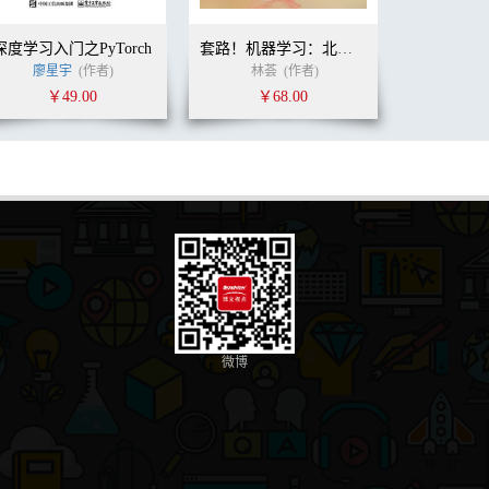
深度学习入门之PyTorch
套路！机器学习：北美数据科学家的私房课
廖星宇
(作者)
林荟
(作者)
￥49.00
￥68.00
微博