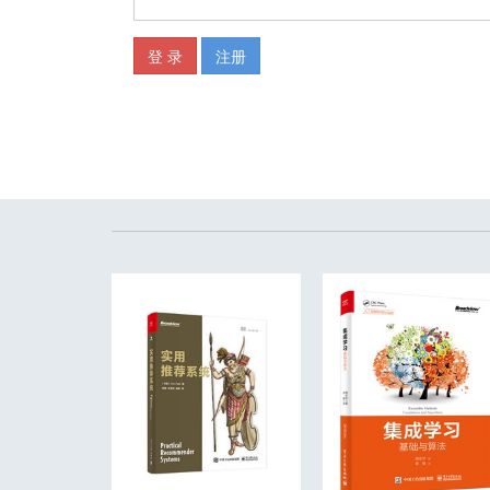
4.4 现实的权衡 36
4.4.1 恐怖谷 36
4.4.2 保真度连续集 37
*5 基本：设计指南 39
5.1 说明和背景（第一部分） 39
5.2 虚拟现实是沟通（1.2节） 39
5.3 对各种现实的概述（第3章） 40
5.4 沉浸感，临场感和现实的权衡
（第4章） 40
第二部分 感知
6 主观和客观现实 44
6.1 现实是主观的 44
6.2 感知错觉 46
6.2.1 2D错觉 46
6.2.2 边界完成错觉 47
6.2.3 盲点 48
6.2.4 深度错觉 49
6.2.5 月亮错觉 50
6.2.6 残影 51
6.2.7 移动错觉 52
7 感知模型和感知过程 54
7.1 远端刺激和近端刺激 54
7.2 感觉和感知 55