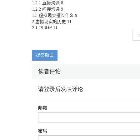
1.2.1 直接沟通 8
1.2.2 间接沟通 9
1.3 虚拟现实擅长什么 9
2 虚拟现实的历史 11
2.1 19世纪 11
2.2 20世纪 13
2.3 21世纪 20
3 各种现实的概述 21
3.1 “现实”的形式 21
提交勘误
3.2 现实系统 22
3.2.1 视觉显示器 23
读者评论
3.2.2 声音 26
3.2.3 触觉 27
3.2.4 运动平台 29
3.2.5 跑步机 30
3.2.6 其他的感觉输出 31
3.2.7 输入 31
3.2.8 内容 31
4 沉浸感、临场感和现实的权衡 32
4.1 沉浸感 32
4.2 临场感 33
4.3 临场感的错觉 34