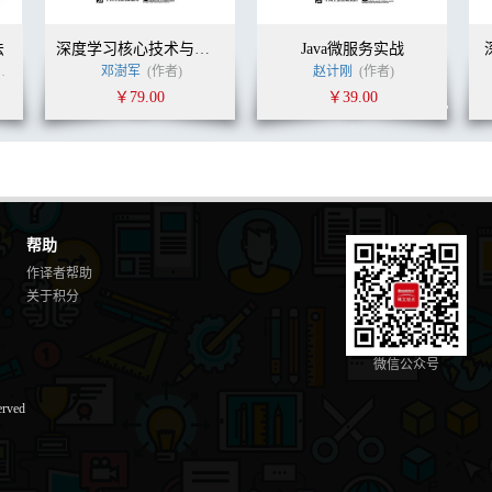
法
深度学习核心技术与实践
Java微服务实战
(译者)
邓澍军
(作者)
赵计刚
(作者)
￥79.00
￥39.00
帮助
作译者帮助
关于积分
微信公众号
erved