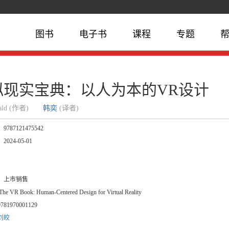
图书
电子书
课程
专题
拟现实宝典：以人为本的VR设计
erald (作者)
韩奕
(译者)
：
9787121475542
：
2024-05-01
：
：
：
上市销售
he VR Book: Human-Centered Design for Virtual Reality
9781970001129
刘皎