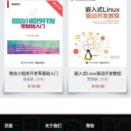
使用格式刷 69
使用筛选 74
数据验证 77
“数据验证”对话框 79
时间验证 80
列表验证 81
命名范围 81
进一步要做的事 85
第6章 电子表格功能 86
分组变量 87
函数结构 87
更复杂的函数 90
系统设计师使用的函数 93
微信小程序开发零基础入门
嵌入式Linux驱动开发教程
加函数（SUM） 93
薛淑英
(作者)
贾燕枫
(作者)
平均值（AVERAGE） 94
￥59.00
￥69.00
中位数（MEDIAN） 94
众数（MODE） 95
最大值（MAX）和最小值（MIN） 95
排名（RANK） 95
计数（COUNT）、非空统计（COUNTA）和统计唯一
（COUNTUNIQUE） 96
长度（LEN） 97
页面
关于我们
帮助
条件检查（IF） 97