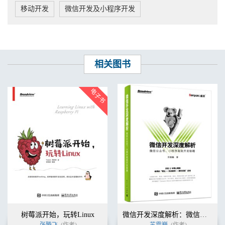
工程 27
移动开发
微信开发及小程序开发
制作 28
设计 28
音效团队 29
QA团队 30
叙事设计师 30
其他额外职能 30
相关图书
进一步要做的事 30
第3章 学会提问 31
如何提出一个理论性问题 32
科学法的步骤 32
为数据分析定义问题 36
如何就问题寻求帮助 36
为什么你的提问方式很重要 37
写出好问题的步骤 37
进一步要做的事 41
第4章 系统设计工具 42
什么是数据 43
游戏行业工具 43
文档工具 44
图像编辑工具 44
3D建模工具 45
树莓派开始，玩转Linux
微信开发深度解析：微信公众号、小程序高效开发秘籍
流程图工具 46