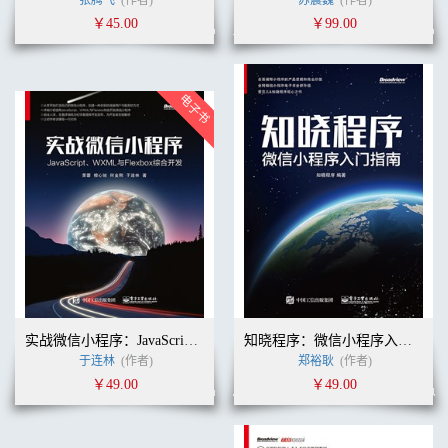
张腾飞
(作者)
苏震巍
(作者)
数据库 47
￥45.00
￥99.00
bug追踪软件 48
游戏引擎 48
进一步要做的事 48
第5章 电子表格基础 50
为什么是电子表格 51
什么是电子表格 52
电子表格单元格：数据的构建块 53
单元格 53
公式栏 54
电子表格符号 54
电子表格中的数据容器 59
列和行 59
工作表 59
工作簿 60
工作表的操作 62
引用另一张表格 62
实战微信小程序：JavaScript、WXML与Flexbox综合开发
知晓程序：微信小程序入门指南
隐藏数据 64
于连林
(作者)
郑裕耿
(作者)
冻结部分工作表 64
￥49.00
￥49.00
使用评论与注释 66
评论 66
注释 68