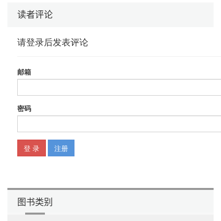
从玩家身上获得的价值 13
读者评论
付费 13
其他形式的价值 16
目标受众价值 17
目标受众组合 18
国际象棋 18
《大蜜蜂》 18
《马里奥赛车》 19
《韦诺之战》 20
《宝石迷阵》 20
目标受众简介的用法 21
进一步要做的事 22
第2章 游戏行业中的职能 23
核心管理团队 24
愿景把关者 24
首席工程师 25
首席美术师 25
首席设计师 25
制作人 25
首席声音设计师 25
图书类别
团队分支 26
美术 26