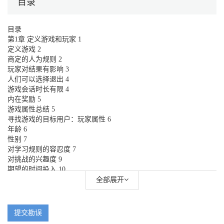
目录
目录
第1章 定义游戏和玩家 1
定义游戏 2
商定的人为规则 2
玩家对结果有影响 3
人们可以选择退出 4
游戏会话时长有限 4
内在奖励 5
游戏属性总结 5
寻找游戏的目标用户：玩家属性 6
年龄 6
性别 7
对学习规则的容忍度 7
对挑战的兴趣度 9
期望的时间投入 10
节奏偏好 11
全部展开
竞争性 11
平台偏好 12
技能水平 12
提交勘误
类型/美术/设定/叙事偏好 13