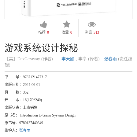
推荐
0
收藏
0
浏览
313
游戏系统设计探秘
【美】DaxGazaway (作者)
李天颀
, 李享 (译者)
张春雨
(责任编
辑)
书 号：
9787121477317
出版日期：
2024-06-01
页 数：
352
开 本：
16(170*240)
出版状态：
上市销售
原书名：
Introduction to Game Systems Design
原书号：
9780137440849
维护人：
张春雨