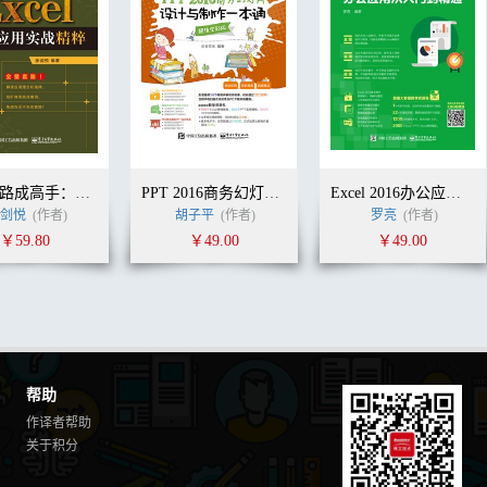
练好套路成高手：Excel商务应用实战精粹
PPT 2016商务幻灯片设计与制作一本通（超值全彩版）
Excel 2016办公应用从入门到精通
张剑悦
(作者)
胡子平
(作者)
罗亮
(作者)
￥59.80
￥49.00
￥49.00
帮助
作译者帮助
关于积分