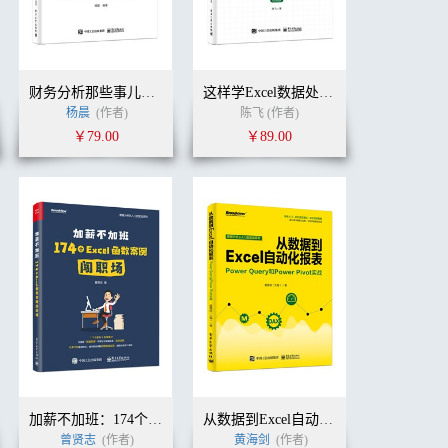
财务分析那些事儿：Power BI财务数据实战
这样学Excel数据处理与分析更高效（视频版）
)
(作者)
刘钰
杨晨
潘丽萍
(作者)
付大伟
(译者)
陈飞 (作者)
￥79.00
￥89.00
加薪不加班：174个Excel函数案例闯职场
从数据到Excel自动化报表：Power Query和Power Pivot实战
(作者)
刘钰
曾贤志
潘丽萍
(作者)
(译者)
黄海剑
(作者)