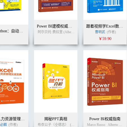
Power BI建模权威指南
跟着视频学Excel数据处理：函数篇
趣玩Python：自动化办公真简单（双色+视频版）
阿尔贝托·费拉里 (Alberto Ferrari)
马尔·科鲁索 (Marco Russo
曹明武
(作者)
￥59.90
Excel人力资源管理实战宝典
揭秘PPT真相
Power BI权威指南
必麟
(作者)
布衣公子（仝德志）
(作者)
Marco Russo
Alberto Ferrari