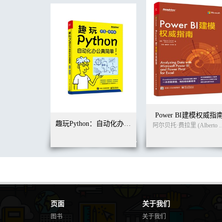
工作场景21 提取一段文字中某字后面的一段字 108
工作场景22 根据工作年限判断补贴金额 111
工作场景23 根据工资收入划分等级 114
工作场景24 去掉一个最高分和最低分后再计算平均得分1
工作场景25 怎样将参赛选手按分数进行排名119
工作场景26 为什么Excel在保留两位数后会计算错误12
工作场景27 通过入司时间计算工龄 124
工作场景28 如何获取一个日期的月初和月末127
工作场景29 一个单元格内容是百分比格式，获取到以后却
Part 3 图表操作场景 131
工作场景1 已经有了一张销售表，怎么做销售金额走势图 
工作场景2 怎样才能清晰地反映每个月各销售部的销量占
Power BI建模权威指
工作场景3 怎样清晰地反映每个产品的采购单价对比14
趣玩Python：自动化办公真简单（双色+视频版）
阿尔贝托·费拉里 (Al
工作场景4 怎样在已经做好的图表中增加一个数据条件1
工作场景5 把做好的图表转换成另外一种图表类型 157
工作场景6 用哪种图表能迅速判断企业的财务状况 159
工作场景7 如何把柱状图里的矩形换成图片167
工作场景8 如何把折线图和柱状图组合起来170
工作场景9 为什么没有的项目会在图表中出现 174
工作场景10 如何快速修改图表数据标签中的内容176
Part 4 财务用表操作场景 181
页面
关于我们
工作场景1 公司销售情况表 181
图书
关于我们
工作场景2 工资表的做法197