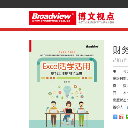
财务
苗旭 (
书 号
出版日期
页 数
开 本
出版状态
维护人：