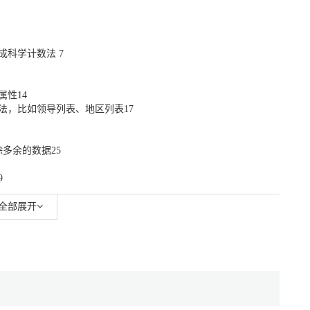
科学计数法 7
性14
法，比如领导列表、地区列表17
多余的数据25
9
全部展开
 43