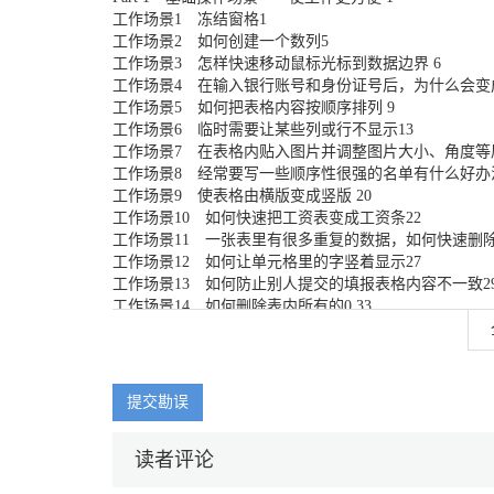
工作场景1 冻结窗格1
工作场景2 如何创建一个数列5
工作场景3 怎样快速移动鼠标光标到数据边界 6
工作场景4 在输入银行账号和身份证号后，为什么会变成
工作场景5 如何把表格内容按顺序排列 9
工作场景6 临时需要让某些列或行不显示13
工作场景7 在表格内贴入图片并调整图片大小、角度等属
工作场景8 经常要写一些顺序性很强的名单有什么好办
工作场景9 使表格由横版变成竖版 20
工作场景10 如何快速把工资表变成工资条22
工作场景11 一张表里有很多重复的数据，如何快速删除
工作场景12 如何让单元格里的字竖着显示27
工作场景13 如何防止别人提交的填报表格内容不一致2
工作场景14 如何删除表内所有的0 33
工作场景15如何批量将数字改成文本或文本改数字35
工作场景16 如何在所有部门里将没有达标的部门突出显示
工作场景17 如何删除Excel表格里面的框框 46
工作场景18 打印时使每页都有标题行48
提交勘误
工作场景19 多个工作表一次性全部选中打印51
工作场景20 如何制作有单位却又可以运算的表 53
读者评论
工作场景21 如何把列表变为合并单元格 56
工作场景22 一个合并单元格怎么变成列表62