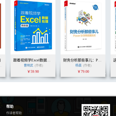
16
0
是数字格式 128
131
比138
南
跟着视频学Excel数据处理：函数篇
财务分析那些事儿：Power BI财务数据实战
5
berto Ferrari)
马尔·科鲁索 (Marco Russo)
曹明武
(作者)
(作者)
刘钰
潘丽萍
杨晨
付大伟
(作者)
(译者)
52
￥59.90
￥79.00
帮助
作译者帮助