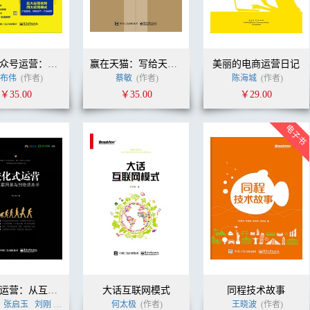
微信公众号运营：实战方法、案例与技巧
赢在天猫：写给天猫店长的店铺盈利之道
美丽的电商运营日记
布伟
(作者)
蔡敏
(作者)
陈海城
(作者)
￥35.00
￥35.00
￥29.00
进化式运营：从互联网菜鸟到绝顶高手
大话互联网模式
同程技术故事
张启玉
刘刚
(作者)
何太极
(作者)
王晓波
(作者)