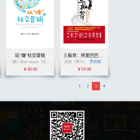
玩“赚”社交营销
三板斧：阿里巴巴管理之道
（美）Bette daoust（贝蒂·达吾） (作者)
天机（李川）
李洋
(译者)
罗应婷
姚新军
姚新军
(作者
￥49.00
￥59.00
1
2
3
4