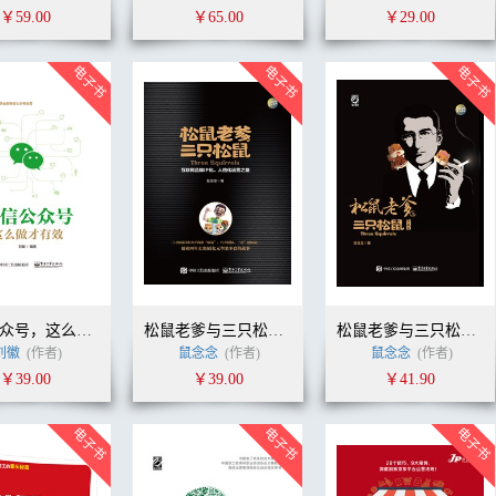
￥59.00
￥65.00
￥29.00
微信公众号，这么做才有效
松鼠老爹与三只松鼠：互联网品牌IP化、人格化运营之路
松鼠老爹与三只松鼠（珍藏版）
刘徽
(作者)
鼠念念
(作者)
鼠念念
(作者)
￥39.00
￥39.00
￥41.90