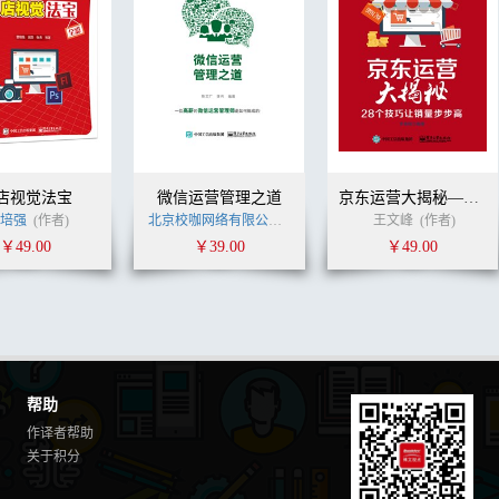
店视觉法宝
微信运营管理之道
京东运营大揭秘——28个技巧让销量步步高
培强
(作者)
北京校咖网络有限公司
(作者)
王文峰
(作者)
￥49.00
￥39.00
￥49.00
帮助
作译者帮助
关于积分